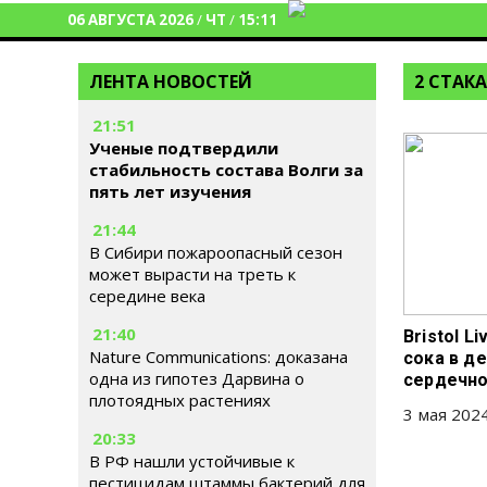
06 АВГУСТА 2026
/
ЧТ
/
15:11
ЛЕНТА НОВОСТЕЙ
2 СТАК
21:51
Ученые подтвердили
стабильность состава Волги за
пять лет изучения
21:44
В Сибири пожароопасный сезон
может вырасти на треть к
середине века
21:40
Bristol L
Nature Communications: доказана
сока в д
одна из гипотез Дарвина о
сердечно
плотоядных растениях
3 мая 2024
20:33
В РФ нашли устойчивые к
пестицидам штаммы бактерий для