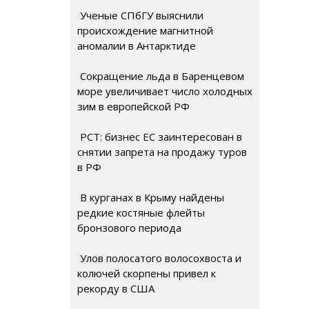
Ученые СПбГУ выяснили
происхождение магнитной
аномалии в Антарктиде
Сокращение льда в Баренцевом
море увеличивает число холодных
зим в европейской РФ
РСТ: бизнес ЕС заинтересован в
снятии запрета на продажу туров
в РФ
В курганах в Крыму найдены
редкие костяные флейты
бронзового периода
Улов полосатого волосохвоста и
колючей скорпены привел к
рекорду в США