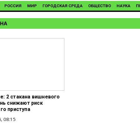
РОССИЯ
МИР
ГОРОДСКАЯ СРЕДА
ОБЩЕСТВО
НАУКА
П
АНА
ive: 2 стакана вишневого
ень снижают риск
го приступа
, 08:15