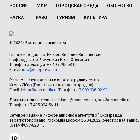
РОССИЯ
МИР
ГОРОДСКАЯ СРЕДА
ОБЩЕСТВО
НАУКА
ПРАВО
ТУРИЗМ
КУЛЬТУРА
© 2026 | Все права защищены
Главный редактор: Рыжов Виталий Витальевич
Шеф-редактор: Чечушкин Иван Олегович.
Телефон редакции: +7 495 795-53-05
E-mail:
info@ecopravda.ru
Реклама, спецпроекты и иное сотрудничество:
Игорь Дбар
(Руководитель отдела продаж)
Email:
i.dbar@osnmedia.ru
Телефон:
+7 909 936-02-90
Дополнительные email:
reklama@osnmedia.ru
,
adv@osnmedia.ru
Телефон:
+7 495 004-56-11
Сетевое издание Информационное агентство "ЭкоПравда"
зарегистрировано Роскомнадзором 26.04.2022, реестровая запись
ЭЛ № ФС77-82811.
18+