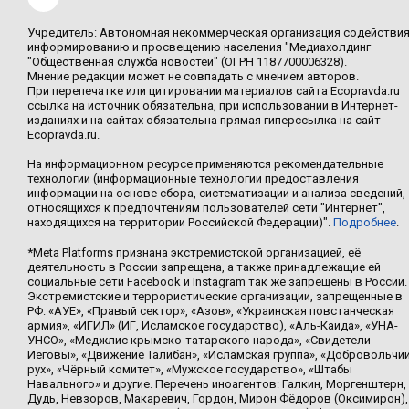
Учредитель: Автономная некоммерческая организация содействи
информированию и просвещению населения "Медиахолдинг
"Общественная служба новостей" (ОГРН 1187700006328).
Мнение редакции может не совпадать с мнением авторов.
При перепечатке или цитировании материалов сайта Ecopravda.ru
ссылка на источник обязательна, при использовании в Интернет-
изданиях и на сайтах обязательна прямая гиперссылка на сайт
Ecopravda.ru.
На информационном ресурсе применяются рекомендательные
технологии (информационные технологии предоставления
информации на основе сбора, систематизации и анализа сведений,
относящихся к предпочтениям пользователей сети "Интернет",
находящихся на территории Российской Федерации)".
Подробнее
.
*Meta Platforms признана экстремистской организацией, её
деятельность в России запрещена, а также принадлежащие ей
социальные сети Facebook и Instagram так же запрещены в России.
Экстремистские и террористические организации, запрещенные в
РФ: «АУЕ», «Правый сектор», «Азов», «Украинская повстанческая
армия», «ИГИЛ» (ИГ, Исламское государство), «Аль-Каида», «УНА-
УНСО», «Меджлис крымско-татарского народа», «Свидетели
Иеговы», «Движение Талибан», «Исламская группа», «Добровольчи
рух», «Чёрный комитет», «Мужское государство», «Штабы
Навального» и другие. Перечень иноагентов: Галкин, Моргенштерн,
Дудь, Невзоров, Макаревич, Гордон, Мирон Фёдоров (Оксимирон),