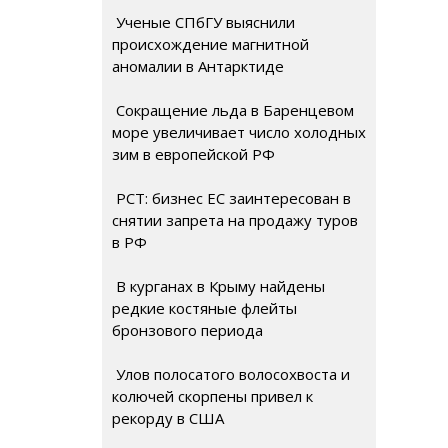
Ученые СПбГУ выяснили
происхождение магнитной
аномалии в Антарктиде
Сокращение льда в Баренцевом
море увеличивает число холодных
зим в европейской РФ
РСТ: бизнес ЕС заинтересован в
снятии запрета на продажу туров
в РФ
В курганах в Крыму найдены
редкие костяные флейты
бронзового периода
Улов полосатого волосохвоста и
колючей скорпены привел к
рекорду в США