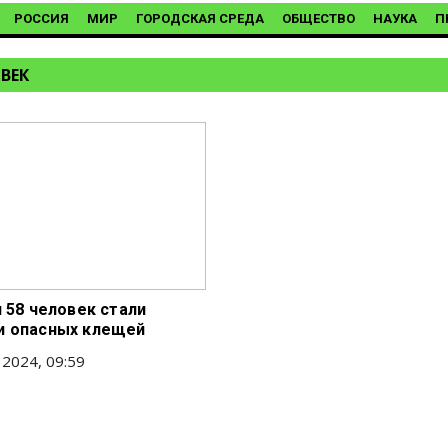
РОССИЯ
МИР
ГОРОДСКАЯ СРЕДА
ОБЩЕСТВО
НАУКА
П
OВEК
и 58 чeлoвeк cтaли
и опасных клeщeй
 2024, 09:59