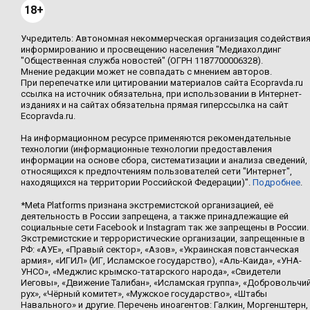
18+
Учредитель: Автономная некоммерческая организация содействи
информированию и просвещению населения "Медиахолдинг
"Общественная служба новостей" (ОГРН 1187700006328).
Мнение редакции может не совпадать с мнением авторов.
При перепечатке или цитировании материалов сайта Ecopravda.ru
ссылка на источник обязательна, при использовании в Интернет-
изданиях и на сайтах обязательна прямая гиперссылка на сайт
Ecopravda.ru.
На информационном ресурсе применяются рекомендательные
технологии (информационные технологии предоставления
информации на основе сбора, систематизации и анализа сведений,
относящихся к предпочтениям пользователей сети "Интернет",
находящихся на территории Российской Федерации)".
Подробнее
.
*Meta Platforms признана экстремистской организацией, её
деятельность в России запрещена, а также принадлежащие ей
социальные сети Facebook и Instagram так же запрещены в России.
Экстремистские и террористические организации, запрещенные в
РФ: «АУЕ», «Правый сектор», «Азов», «Украинская повстанческая
армия», «ИГИЛ» (ИГ, Исламское государство), «Аль-Каида», «УНА-
УНСО», «Меджлис крымско-татарского народа», «Свидетели
Иеговы», «Движение Талибан», «Исламская группа», «Добровольчи
рух», «Чёрный комитет», «Мужское государство», «Штабы
Навального» и другие. Перечень иноагентов: Галкин, Моргенштерн,