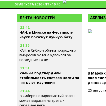
07 АВГУСТА 2026
/
ПТ
/
19:40
ЛЕНТА НОВОСТЕЙ
АБЕЛИ
22:42
НАН: в Минске на фестивале
науки покажут лунную базу
21:35
КАН: в Сибири объем природных
выбросов метана удвоился за
последние 10 лет
21:51
Ученые подтвердили
В Марок
стабильность состава Волги за
окаменел
пять лет изучения
динозавр
25 августа
21:44
В Сибири пожароопасный сезон
может вырасти на треть к
середине века