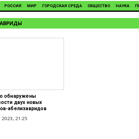
РОССИЯ
МИР
ГОРОДСКАЯ СРЕДА
ОБЩЕСТВО
НАУКА
П
ЗАВРИДЫ
ко обнаружены
ости двух новых
ов-абелизавридов
 2023, 21:25