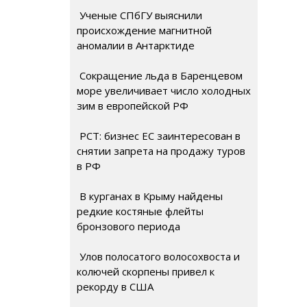
Ученые СПбГУ выяснили
происхождение магнитной
аномалии в Антарктиде
Сокращение льда в Баренцевом
море увеличивает число холодных
зим в европейской РФ
РСТ: бизнес ЕС заинтересован в
снятии запрета на продажу туров
в РФ
В курганах в Крыму найдены
редкие костяные флейты
бронзового периода
Улов полосатого волосохвоста и
колючей скорпены привел к
рекорду в США