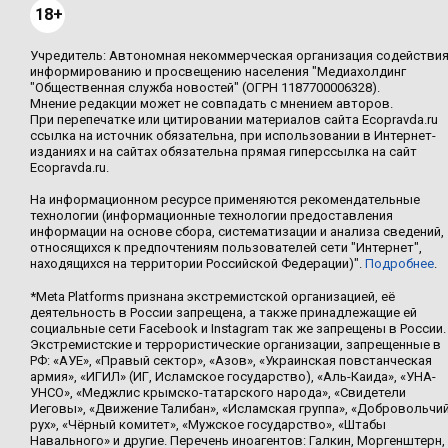
18+
Учредитель: Автономная некоммерческая организация содействи
информированию и просвещению населения "Медиахолдинг
"Общественная служба новостей" (ОГРН 1187700006328).
Мнение редакции может не совпадать с мнением авторов.
При перепечатке или цитировании материалов сайта Ecopravda.ru
ссылка на источник обязательна, при использовании в Интернет-
изданиях и на сайтах обязательна прямая гиперссылка на сайт
Ecopravda.ru.
На информационном ресурсе применяются рекомендательные
технологии (информационные технологии предоставления
информации на основе сбора, систематизации и анализа сведений,
относящихся к предпочтениям пользователей сети "Интернет",
находящихся на территории Российской Федерации)".
Подробнее
.
*Meta Platforms признана экстремистской организацией, её
деятельность в России запрещена, а также принадлежащие ей
социальные сети Facebook и Instagram так же запрещены в России.
Экстремистские и террористические организации, запрещенные в
РФ: «АУЕ», «Правый сектор», «Азов», «Украинская повстанческая
армия», «ИГИЛ» (ИГ, Исламское государство), «Аль-Каида», «УНА-
УНСО», «Меджлис крымско-татарского народа», «Свидетели
Иеговы», «Движение Талибан», «Исламская группа», «Добровольчи
рух», «Чёрный комитет», «Мужское государство», «Штабы
Навального» и другие. Перечень иноагентов: Галкин, Моргенштерн,