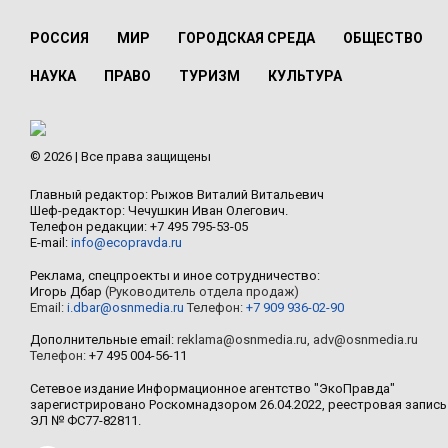
РОССИЯ
МИР
ГОРОДСКАЯ СРЕДА
ОБЩЕСТВО
НАУКА
ПРАВО
ТУРИЗМ
КУЛЬТУРА
© 2026 | Все права защищены
Главный редактор: Рыжов Виталий Витальевич
Шеф-редактор: Чечушкин Иван Олегович.
Телефон редакции: +7 495 795-53-05
E-mail:
info@ecopravda.ru
Реклама, спецпроекты и иное сотрудничество:
Игорь Дбар
(Руководитель отдела продаж)
Email:
i.dbar@osnmedia.ru
Телефон:
+7 909 936-02-90
Дополнительные email:
reklama@osnmedia.ru
,
adv@osnmedia.ru
Телефон:
+7 495 004-56-11
Сетевое издание Информационное агентство "ЭкоПравда"
зарегистрировано Роскомнадзором 26.04.2022, реестровая запись
ЭЛ № ФС77-82811.