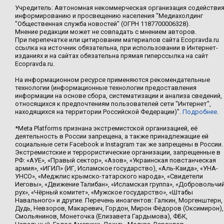
Учредитель: Автономная некоммерческая организация содействи
информированию и просвещению населения "Медиахолдинг
"Общественная служба новостей" (ОГРН 1187700006328).
Мнение редакции может не совпадать с мнением авторов.
При перепечатке или цитировании материалов сайта Ecopravda.ru
ссылка на источник обязательна, при использовании в Интернет-
изданиях и на сайтах обязательна прямая гиперссылка на сайт
Ecopravda.ru.
На информационном ресурсе применяются рекомендательные
технологии (информационные технологии предоставления
информации на основе сбора, систематизации и анализа сведений,
относящихся к предпочтениям пользователей сети "Интернет",
находящихся на территории Российской Федерации)".
Подробнее
.
*Meta Platforms признана экстремистской организацией, её
деятельность в России запрещена, а также принадлежащие ей
социальные сети Facebook и Instagram так же запрещены в России.
Экстремистские и террористические организации, запрещенные в
РФ: «АУЕ», «Правый сектор», «Азов», «Украинская повстанческая
армия», «ИГИЛ» (ИГ, Исламское государство), «Аль-Каида», «УНА-
УНСО», «Меджлис крымско-татарского народа», «Свидетели
Иеговы», «Движение Талибан», «Исламская группа», «Добровольчи
рух», «Чёрный комитет», «Мужское государство», «Штабы
Навального» и другие. Перечень иноагентов: Галкин, Моргенштерн,
Дудь, Невзоров, Макаревич, Гордон, Мирон Фёдоров (Оксимирон),
Смольянинов, Монеточка (Елизавета Гардымова), ФБК,