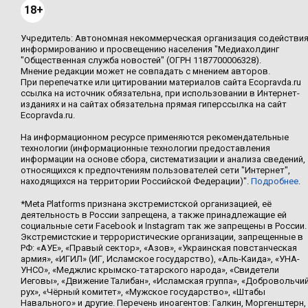
18+
Учредитель: Автономная некоммерческая организация содействи
информированию и просвещению населения "Медиахолдинг
"Общественная служба новостей" (ОГРН 1187700006328).
Мнение редакции может не совпадать с мнением авторов.
При перепечатке или цитировании материалов сайта Ecopravda.ru
ссылка на источник обязательна, при использовании в Интернет-
изданиях и на сайтах обязательна прямая гиперссылка на сайт
Ecopravda.ru.
На информационном ресурсе применяются рекомендательные
технологии (информационные технологии предоставления
информации на основе сбора, систематизации и анализа сведений,
относящихся к предпочтениям пользователей сети "Интернет",
находящихся на территории Российской Федерации)".
Подробнее
.
*Meta Platforms признана экстремистской организацией, её
деятельность в России запрещена, а также принадлежащие ей
социальные сети Facebook и Instagram так же запрещены в России.
Экстремистские и террористические организации, запрещенные в
РФ: «АУЕ», «Правый сектор», «Азов», «Украинская повстанческая
армия», «ИГИЛ» (ИГ, Исламское государство), «Аль-Каида», «УНА-
УНСО», «Меджлис крымско-татарского народа», «Свидетели
Иеговы», «Движение Талибан», «Исламская группа», «Добровольчи
рух», «Чёрный комитет», «Мужское государство», «Штабы
Навального» и другие. Перечень иноагентов: Галкин, Моргенштерн,