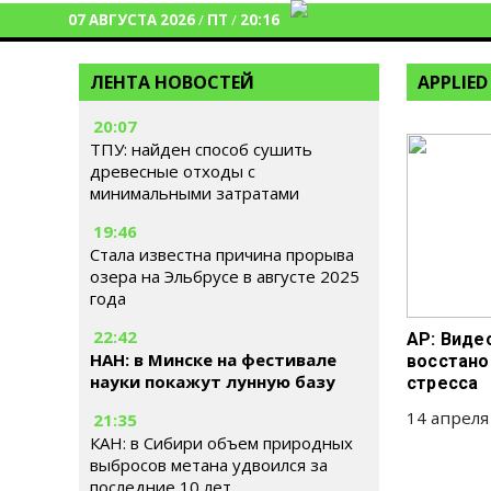
07 АВГУСТА 2026
/
ПТ
/
20:16
ЛЕНТА НОВОСТЕЙ
APPLIE
20:07
ТПУ: найден способ сушить
древесные отходы с
минимальными затратами
19:46
Стала известна причина прорыва
озера на Эльбрусе в августе 2025
года
22:42
AP: Виде
НАН: в Минске на фестивале
восстано
науки покажут лунную базу
стресса
14 апреля
21:35
КАН: в Сибири объем природных
выбросов метана удвоился за
последние 10 лет