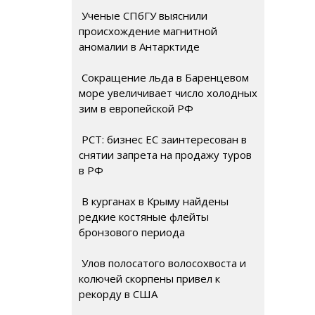
Ученые СПбГУ выяснили
происхождение магнитной
аномалии в Антарктиде
Сокращение льда в Баренцевом
море увеличивает число холодных
зим в европейской РФ
РСТ: бизнес ЕС заинтересован в
снятии запрета на продажу туров
в РФ
В курганах в Крыму найдены
редкие костяные флейты
бронзового периода
Улов полосатого волосохвоста и
колючей скорпены привел к
рекорду в США