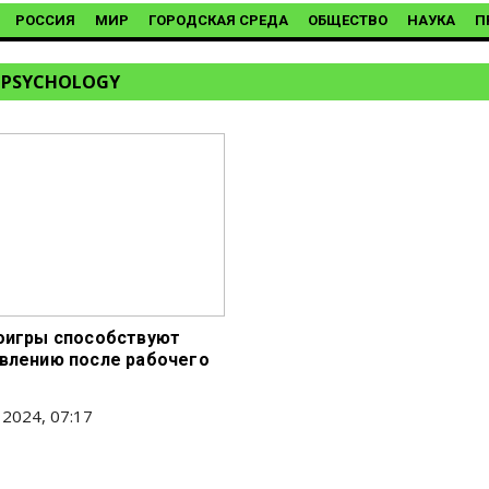
РОССИЯ
МИР
ГОРОДСКАЯ СРЕДА
ОБЩЕСТВО
НАУКА
П
D PSYCHOLOGY
оигры способствуют
влению после рабочего
 2024, 07:17