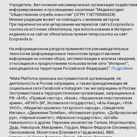
Учредитель: Автономная некоммерческая организация содействи
информированию и просвещению населения "Медиахолдинг
"Общественная служба новостей" (ОГРН 1187700006328).
Мнение редакции может не совпадать с мнением авторов.
При перепечатке или цитировании материалов сайта Ecopravda.ru
ссылка на источник обязательна, при использовании в Интернет-
изданиях и на сайтах обязательна прямая гиперссылка на сайт
Ecopravda.ru.
На информационном ресурсе применяются рекомендательные
технологии (информационные технологии предоставления
информации на основе сбора, систематизации и анализа сведений,
относящихся к предпочтениям пользователей сети "Интернет",
находящихся на территории Российской Федерации)".
Подробнее
.
*Meta Platforms признана экстремистской организацией, её
деятельность в России запрещена, а также принадлежащие ей
социальные сети Facebook и Instagram так же запрещены в России.
Экстремистские и террористические организации, запрещенные в
РФ: «АУЕ», «Правый сектор», «Азов», «Украинская повстанческая
армия», «ИГИЛ» (ИГ, Исламское государство), «Аль-Каида», «УНА-
УНСО», «Меджлис крымско-татарского народа», «Свидетели
Иеговы», «Движение Талибан», «Исламская группа», «Добровольчи
рух», «Чёрный комитет», «Мужское государство», «Штабы
Навального» и другие. Перечень иноагентов: Галкин, Моргенштерн,
Дудь, Невзоров, Макаревич, Гордон, Мирон Фёдоров (Оксимирон),
Смольянинов, Монеточка (Елизавета Гардымова), ФБК,