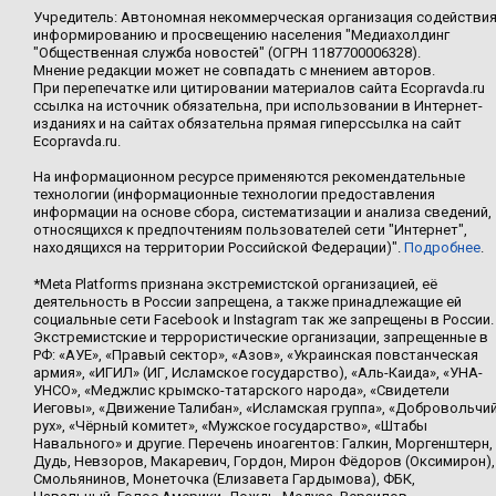
Учредитель: Автономная некоммерческая организация содействи
информированию и просвещению населения "Медиахолдинг
"Общественная служба новостей" (ОГРН 1187700006328).
Мнение редакции может не совпадать с мнением авторов.
При перепечатке или цитировании материалов сайта Ecopravda.ru
ссылка на источник обязательна, при использовании в Интернет-
изданиях и на сайтах обязательна прямая гиперссылка на сайт
Ecopravda.ru.
На информационном ресурсе применяются рекомендательные
технологии (информационные технологии предоставления
информации на основе сбора, систематизации и анализа сведений,
относящихся к предпочтениям пользователей сети "Интернет",
находящихся на территории Российской Федерации)".
Подробнее
.
*Meta Platforms признана экстремистской организацией, её
деятельность в России запрещена, а также принадлежащие ей
социальные сети Facebook и Instagram так же запрещены в России.
Экстремистские и террористические организации, запрещенные в
РФ: «АУЕ», «Правый сектор», «Азов», «Украинская повстанческая
армия», «ИГИЛ» (ИГ, Исламское государство), «Аль-Каида», «УНА-
УНСО», «Меджлис крымско-татарского народа», «Свидетели
Иеговы», «Движение Талибан», «Исламская группа», «Добровольчи
рух», «Чёрный комитет», «Мужское государство», «Штабы
Навального» и другие. Перечень иноагентов: Галкин, Моргенштерн,
Дудь, Невзоров, Макаревич, Гордон, Мирон Фёдоров (Оксимирон),
Смольянинов, Монеточка (Елизавета Гардымова), ФБК,