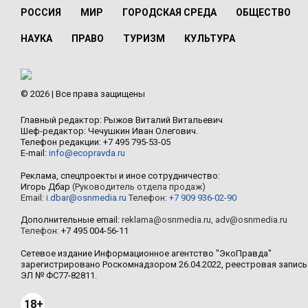
РОССИЯ
МИР
ГОРОДСКАЯ СРЕДА
ОБЩЕСТВО
НАУКА
ПРАВО
ТУРИЗМ
КУЛЬТУРА
© 2026 | Все права защищены
Главный редактор: Рыжов Виталий Витальевич
Шеф-редактор: Чечушкин Иван Олегович.
Телефон редакции: +7 495 795-53-05
E-mail:
info@ecopravda.ru
Реклама, спецпроекты и иное сотрудничество:
Игорь Дбар
(Руководитель отдела продаж)
Email:
i.dbar@osnmedia.ru
Телефон:
+7 909 936-02-90
Дополнительные email:
reklama@osnmedia.ru
,
adv@osnmedia.ru
Телефон:
+7 495 004-56-11
Сетевое издание Информационное агентство "ЭкоПравда"
зарегистрировано Роскомнадзором 26.04.2022, реестровая запись
ЭЛ № ФС77-82811.
18+