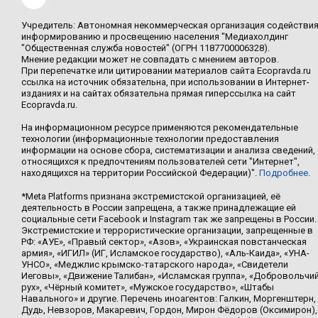
Учредитель: Автономная некоммерческая организация содействи
информированию и просвещению населения "Медиахолдинг
"Общественная служба новостей" (ОГРН 1187700006328).
Мнение редакции может не совпадать с мнением авторов.
При перепечатке или цитировании материалов сайта Ecopravda.ru
ссылка на источник обязательна, при использовании в Интернет-
изданиях и на сайтах обязательна прямая гиперссылка на сайт
Ecopravda.ru.
На информационном ресурсе применяются рекомендательные
технологии (информационные технологии предоставления
информации на основе сбора, систематизации и анализа сведений,
относящихся к предпочтениям пользователей сети "Интернет",
находящихся на территории Российской Федерации)".
Подробнее
.
*Meta Platforms признана экстремистской организацией, её
деятельность в России запрещена, а также принадлежащие ей
социальные сети Facebook и Instagram так же запрещены в России.
Экстремистские и террористические организации, запрещенные в
РФ: «АУЕ», «Правый сектор», «Азов», «Украинская повстанческая
армия», «ИГИЛ» (ИГ, Исламское государство), «Аль-Каида», «УНА-
УНСО», «Меджлис крымско-татарского народа», «Свидетели
Иеговы», «Движение Талибан», «Исламская группа», «Добровольчи
рух», «Чёрный комитет», «Мужское государство», «Штабы
Навального» и другие. Перечень иноагентов: Галкин, Моргенштерн,
Дудь, Невзоров, Макаревич, Гордон, Мирон Фёдоров (Оксимирон),