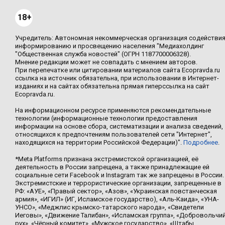
18+
Учредитель: Автономная некоммерческая организация содействи
информированию и просвещению населения "Медиахолдинг
"Общественная служба новостей" (ОГРН 1187700006328).
Мнение редакции может не совпадать с мнением авторов.
При перепечатке или цитировании материалов сайта Ecopravda.ru
ссылка на источник обязательна, при использовании в Интернет-
изданиях и на сайтах обязательна прямая гиперссылка на сайт
Ecopravda.ru.
На информационном ресурсе применяются рекомендательные
технологии (информационные технологии предоставления
информации на основе сбора, систематизации и анализа сведений,
относящихся к предпочтениям пользователей сети "Интернет",
находящихся на территории Российской Федерации)".
Подробнее
.
*Meta Platforms признана экстремистской организацией, её
деятельность в России запрещена, а также принадлежащие ей
социальные сети Facebook и Instagram так же запрещены в России.
Экстремистские и террористические организации, запрещенные в
РФ: «АУЕ», «Правый сектор», «Азов», «Украинская повстанческая
армия», «ИГИЛ» (ИГ, Исламское государство), «Аль-Каида», «УНА-
УНСО», «Меджлис крымско-татарского народа», «Свидетели
Иеговы», «Движение Талибан», «Исламская группа», «Добровольчи
рух», «Чёрный комитет», «Мужское государство», «Штабы