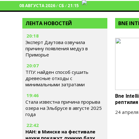
08 АВГУСТА 2026
/
СБ
/
21:15
ЛЕНТА НОВОСТЕЙ
BNE INT
20:18
Эксперт Даутова озвучила
причину появления медуз в
Приморье
20:07
ТПУ: найден способ сушить
древесные отходы с
минимальными затратами
19:46
Bne Intel
Стала известна причина прорыва
рептилия
озера на Эльбрусе в августе 2025
24 апреля
года
22:42
НАН: в Минске на фестивале
науки покажут лунную базу