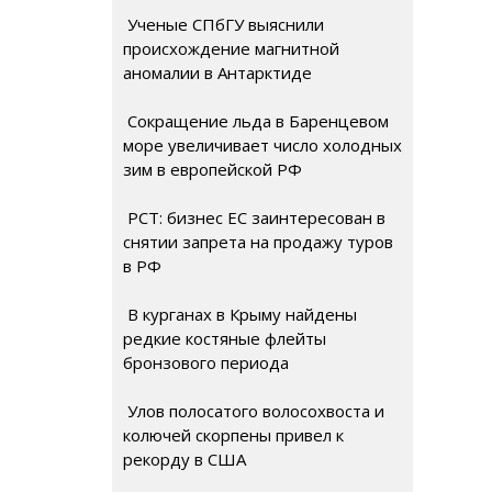
Ученые СПбГУ выяснили
происхождение магнитной
аномалии в Антарктиде
Сокращение льда в Баренцевом
море увеличивает число холодных
зим в европейской РФ
РСТ: бизнес ЕС заинтересован в
снятии запрета на продажу туров
в РФ
В курганах в Крыму найдены
редкие костяные флейты
бронзового периода
Улов полосатого волосохвоста и
колючей скорпены привел к
рекорду в США