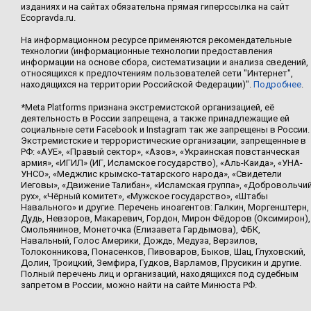
изданиях и на сайтах обязательна прямая гиперссылка на сайт
Ecopravda.ru.
На информационном ресурсе применяются рекомендательные
технологии (информационные технологии предоставления
информации на основе сбора, систематизации и анализа сведений,
относящихся к предпочтениям пользователей сети "Интернет",
находящихся на территории Российской Федерации)".
Подробнее
.
*Meta Platforms признана экстремистской организацией, её
деятельность в России запрещена, а также принадлежащие ей
социальные сети Facebook и Instagram так же запрещены в России.
Экстремистские и террористические организации, запрещенные в
РФ: «АУЕ», «Правый сектор», «Азов», «Украинская повстанческая
армия», «ИГИЛ» (ИГ, Исламское государство), «Аль-Каида», «УНА-
УНСО», «Меджлис крымско-татарского народа», «Свидетели
Иеговы», «Движение Талибан», «Исламская группа», «Добровольчи
рух», «Чёрный комитет», «Мужское государство», «Штабы
Навального» и другие. Перечень иноагентов: Галкин, Моргенштерн,
Дудь, Невзоров, Макаревич, Гордон, Мирон Фёдоров (Оксимирон),
Смольянинов, Монеточка (Елизавета Гардымова), ФБК,
Навальный, Голос Америки, Дождь, Медуза, Верзилов,
Толоконникова, Понасенков, Пивоваров, Быков, Шац, Глуховский,
Долин, Троицкий, Земфира, Гудков, Варламов, Прусикин и другие.
Полный перечень лиц и организаций, находящихся под судебным
запретом в России, можно найти на сайте Минюста РФ.