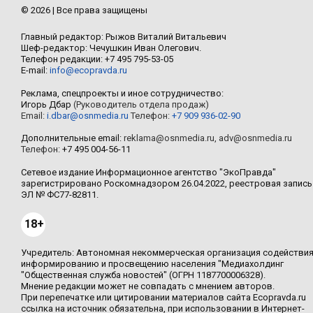
© 2026 | Все права защищены
Главный редактор: Рыжов Виталий Витальевич
Шеф-редактор: Чечушкин Иван Олегович.
Телефон редакции: +7 495 795-53-05
E-mail:
info@ecopravda.ru
Реклама, спецпроекты и иное сотрудничество:
Игорь Дбар
(Руководитель отдела продаж)
Email:
i.dbar@osnmedia.ru
Телефон:
+7 909 936-02-90
Дополнительные email:
reklama@osnmedia.ru
,
adv@osnmedia.ru
Телефон:
+7 495 004-56-11
Сетевое издание Информационное агентство "ЭкоПравда"
зарегистрировано Роскомнадзором 26.04.2022, реестровая запись
ЭЛ № ФС77-82811.
18+
Учредитель: Автономная некоммерческая организация содействи
информированию и просвещению населения "Медиахолдинг
"Общественная служба новостей" (ОГРН 1187700006328).
Мнение редакции может не совпадать с мнением авторов.
При перепечатке или цитировании материалов сайта Ecopravda.ru
ссылка на источник обязательна, при использовании в Интернет-