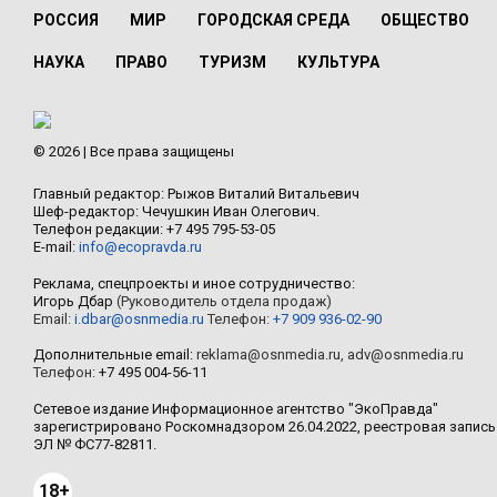
РОССИЯ
МИР
ГОРОДСКАЯ СРЕДА
ОБЩЕСТВО
НАУКА
ПРАВО
ТУРИЗМ
КУЛЬТУРА
© 2026 | Все права защищены
Главный редактор: Рыжов Виталий Витальевич
Шеф-редактор: Чечушкин Иван Олегович.
Телефон редакции: +7 495 795-53-05
E-mail:
info@ecopravda.ru
Реклама, спецпроекты и иное сотрудничество:
Игорь Дбар
(Руководитель отдела продаж)
Email:
i.dbar@osnmedia.ru
Телефон:
+7 909 936-02-90
Дополнительные email:
reklama@osnmedia.ru
,
adv@osnmedia.ru
Телефон:
+7 495 004-56-11
Сетевое издание Информационное агентство "ЭкоПравда"
зарегистрировано Роскомнадзором 26.04.2022, реестровая запись
ЭЛ № ФС77-82811.
18+