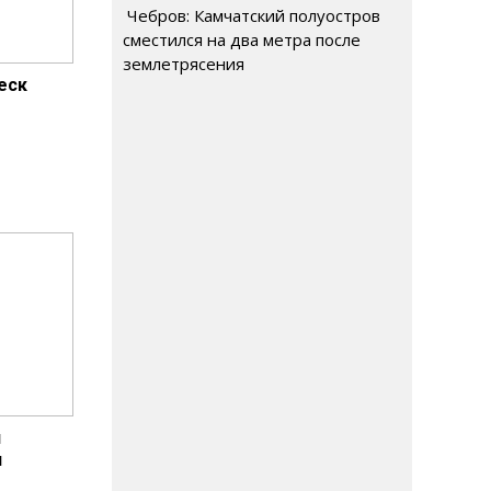
Чебров: Камчатский полуостров
сместился на два метра после
землетрясения
леск
и
и