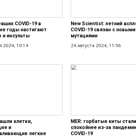
вших COVID-19 в
New Scientist: летний всп
е годы настигают
COVID-19 связан с новыми
 и инсульты
мутациями
я 2024, 10:14
24 августа 2024, 11:56
ашли клетки,
MER: горбатые киты стал
ие и
спокойнее из-за пандеми
вливающие легкие
COVID-19