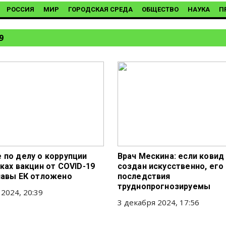
РОССИЯ
МИР
ГОРОДСКАЯ СРЕДА
ОБЩЕСТВО
НАУКА
П
9
 по делу о коррупции
Врач Мескина: если ковид
ках вакцин от COVID-19
создан искусственно, его
лавы ЕК отложено
последствия
труднопрогнозируемы
 2024, 20:39
3 декабря 2024, 17:56