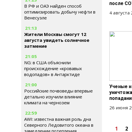
после CO
В РФ и ОАЭ найден способ
оптимизировать добычу нефти в
4 августа 
Венесуэле
21:13
Жители Москвы смогут 12
августа увидеть солнечное
затмение
21:05
NG: в США объяснили
происхождение «кровавых
водопадов» в Антарктиде
21:00
Ученые н
Российские почвоведы впервые
уничтожа
детально изучили влияние
попадани
климата на чернозем
26 июня 2
22:59
AWI: известна важная роль дна
Северного Ледовитого океана в
1
2
замедлении потепления