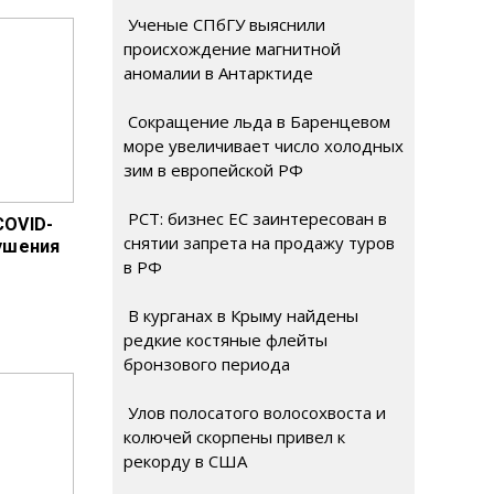
Ученые СПбГУ выяснили
происхождение магнитной
аномалии в Антарктиде
Сокращение льда в Баренцевом
море увеличивает число холодных
зим в европейской РФ
РСТ: бизнес ЕС заинтересован в
COVID-
снятии запрета на продажу туров
рушения
в РФ
В курганах в Крыму найдены
редкие костяные флейты
бронзового периода
Улов полосатого волосохвоста и
колючей скорпены привел к
рекорду в США