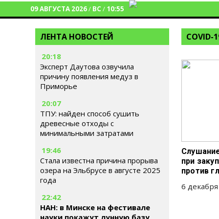
09 АВГУСТА 2026
/
ВС
/
10:55
ЛЕНТА НОВОСТЕЙ
COVID-1
20:18
Эксперт Даутова озвучила
причину появления медуз в
Приморье
20:07
ТПУ: найден способ сушить
древесные отходы с
минимальными затратами
19:46
Слушание
Стала известна причина прорыва
при закуп
озера на Эльбрусе в августе 2025
против г
года
6 декабря
22:42
НАН: в Минске на фестивале
науки покажут лунную базу