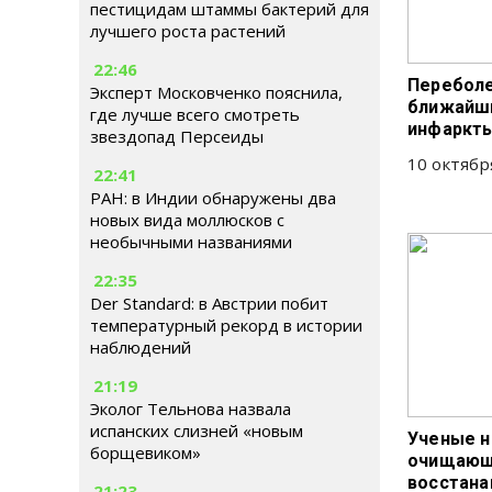
пестицидам штаммы бактерий для
лучшего роста растений
22:46
Переболе
Эксперт Московченко пояснила,
ближайши
где лучше всего смотреть
инфаркты
звездопад Персеиды
10 октябр
22:41
РАН: в Индии обнаружены два
новых вида моллюсков с
необычными названиями
22:35
Der Standard: в Австрии побит
температурный рекорд в истории
наблюдений
21:19
Эколог Тельнова назвала
испанских слизней «новым
Ученые н
борщевиком»
очищающ
восстана
21:23