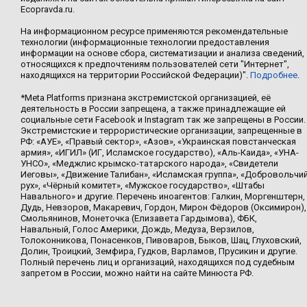
Ecopravda.ru.
На информационном ресурсе применяются рекомендательные
технологии (информационные технологии предоставления
информации на основе сбора, систематизации и анализа сведений,
относящихся к предпочтениям пользователей сети "Интернет",
находящихся на территории Российской Федерации)".
Подробнее
.
*Meta Platforms признана экстремистской организацией, её
деятельность в России запрещена, а также принадлежащие ей
социальные сети Facebook и Instagram так же запрещены в России.
Экстремистские и террористические организации, запрещенные в
РФ: «АУЕ», «Правый сектор», «Азов», «Украинская повстанческая
армия», «ИГИЛ» (ИГ, Исламское государство), «Аль-Каида», «УНА-
УНСО», «Меджлис крымско-татарского народа», «Свидетели
Иеговы», «Движение Талибан», «Исламская группа», «Добровольчи
рух», «Чёрный комитет», «Мужское государство», «Штабы
Навального» и другие. Перечень иноагентов: Галкин, Моргенштерн,
Дудь, Невзоров, Макаревич, Гордон, Мирон Фёдоров (Оксимирон),
Смольянинов, Монеточка (Елизавета Гардымова), ФБК,
Навальный, Голос Америки, Дождь, Медуза, Верзилов,
Толоконникова, Понасенков, Пивоваров, Быков, Шац, Глуховский,
Долин, Троицкий, Земфира, Гудков, Варламов, Прусикин и другие.
Полный перечень лиц и организаций, находящихся под судебным
запретом в России, можно найти на сайте Минюста РФ.