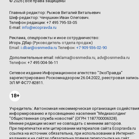
© 2026 | Все права защищены
Главный редактор: Рыжов Виталий Витальевич
Шеф-редактор: Чечушкин Иван Олегович.
Телефон редакции: +7 495 795-53-05
E-mail:
info@ecopravda.ru
Реклама, спецпроекты и иное сотрудничество:
Игорь Дбар
(Руководитель отдела продаж)
Email:
i.dbar@osnmedia.ru
Телефон:
+7 909 936-02-90
Дополнительные email:
reklama@osnmedia.ru
,
adv@osnmedia.ru
Телефон:
+7 495 004-56-11
Сетевое издание Информационное агентство "ЭкоПравда"
зарегистрировано Роскомнадзором 26.04.2022, реестровая запись
ЭЛ № ФС77-82811.
18+
Учредитель: Автономная некоммерческая организация содействи
информированию и просвещению населения "Медиахолдинг
"Общественная служба новостей" (ОГРН 1187700006328).
Мнение редакции может не совпадать с мнением авторов.
При перепечатке или цитировании материалов сайта Ecopravda.ru
ссылка на источник обязательна, при использовании в Интернет-
изданиях и на сайтах обязательна прямая гиперссылка на сайт