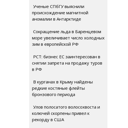
Ученые СПбГУ выяснили
происхождение магнитной
аномалии в Антарктиде
Сокращение льда в Баренцевом
море увеличивает число холодных
зим в европейской РФ
РСТ: бизнес ЕС заинтересован в
снятии запрета на продажу туров
в РФ
В курганах в Крыму найдены
редкие костяные флейты
бронзового периода
Улов полосатого волосохвоста и
колючей скорпены привел к
рекорду в США