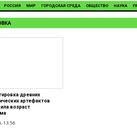
РОССИЯ
МИР
ГОРОДСКАЯ СРЕДА
ОБЩЕСТВО
НАУКА
П
ОВКА
тировка древних
ических артефактов
ила возраст
има
, 13:56