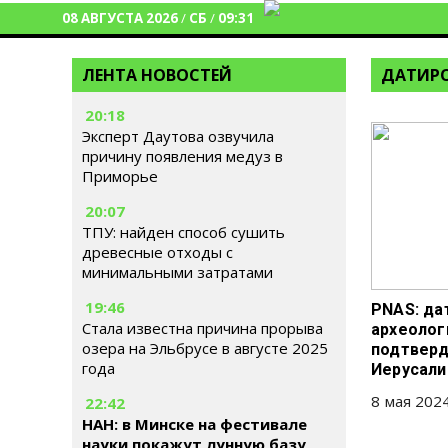
08 АВГУСТА 2026
/
СБ
/
09:31
ЛЕНТА НОВОСТЕЙ
ДАТИР
20:18
Эксперт Даутова озвучила
причину появления медуз в
Приморье
20:07
ТПУ: найден способ сушить
древесные отходы с
минимальными затратами
19:46
PNAS: да
Стала известна причина прорыва
археолог
озера на Эльбрусе в августе 2025
подтверд
года
Иерусал
8 мая 2024
22:42
НАН: в Минске на фестивале
науки покажут лунную базу