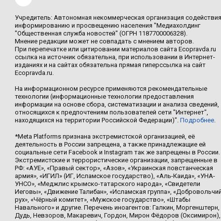
Учредитель: Автономная некоммерческая организация содействи
информированию и просвещению населения "Медиахолдинг
"Общественная служба новостей" (ОГРН 1187700006328).
Мнение редакции может не совпадать с мнением авторов.
При перепечатке или цитировании материалов сайта Ecopravda.ru
ссылка на источник обязательна, при использовании в Интернет-
изданиях и на сайтах обязательна прямая гиперссылка на сайт
Ecopravda.ru.
На информационном ресурсе применяются рекомендательные
технологии (информационные технологии предоставления
информации на основе сбора, систематизации и анализа сведений,
относящихся к предпочтениям пользователей сети "Интернет",
находящихся на территории Российской Федерации)".
Подробнее
.
*Meta Platforms признана экстремистской организацией, её
деятельность в России запрещена, а также принадлежащие ей
социальные сети Facebook и Instagram так же запрещены в России.
Экстремистские и террористические организации, запрещенные в
РФ: «АУЕ», «Правый сектор», «Азов», «Украинская повстанческая
армия», «ИГИЛ» (ИГ, Исламское государство), «Аль-Каида», «УНА-
УНСО», «Меджлис крымско-татарского народа», «Свидетели
Иеговы», «Движение Талибан», «Исламская группа», «Добровольчи
рух», «Чёрный комитет», «Мужское государство», «Штабы
Навального» и другие. Перечень иноагентов: Галкин, Моргенштерн,
Дудь, Невзоров, Макаревич, Гордон, Мирон Фёдоров (Оксимирон),