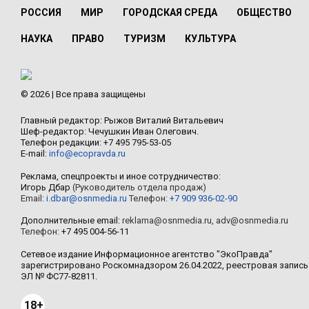
РОССИЯ
МИР
ГОРОДСКАЯ СРЕДА
ОБЩЕСТВО
НАУКА
ПРАВО
ТУРИЗМ
КУЛЬТУРА
© 2026 | Все права защищены
Главный редактор: Рыжов Виталий Витальевич
Шеф-редактор: Чечушкин Иван Олегович.
Телефон редакции: +7 495 795-53-05
E-mail:
info@ecopravda.ru
Реклама, спецпроекты и иное сотрудничество:
Игорь Дбар
(Руководитель отдела продаж)
Email:
i.dbar@osnmedia.ru
Телефон:
+7 909 936-02-90
Дополнительные email:
reklama@osnmedia.ru
,
adv@osnmedia.ru
Телефон:
+7 495 004-56-11
Сетевое издание Информационное агентство "ЭкоПравда"
зарегистрировано Роскомнадзором 26.04.2022, реестровая запись
ЭЛ № ФС77-82811.
18+