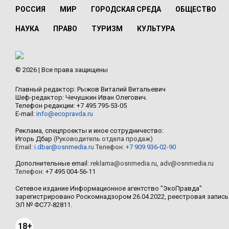
РОССИЯ
МИР
ГОРОДСКАЯ СРЕДА
ОБЩЕСТВО
НАУКА
ПРАВО
ТУРИЗМ
КУЛЬТУРА
© 2026 | Все права защищены
Главный редактор: Рыжов Виталий Витальевич
Шеф-редактор: Чечушкин Иван Олегович.
Телефон редакции: +7 495 795-53-05
E-mail:
info@ecopravda.ru
Реклама, спецпроекты и иное сотрудничество:
Игорь Дбар
(Руководитель отдела продаж)
Email:
i.dbar@osnmedia.ru
Телефон:
+7 909 936-02-90
Дополнительные email:
reklama@osnmedia.ru
,
adv@osnmedia.ru
Телефон:
+7 495 004-56-11
Сетевое издание Информационное агентство "ЭкоПравда"
зарегистрировано Роскомнадзором 26.04.2022, реестровая запись
ЭЛ № ФС77-82811.
18+