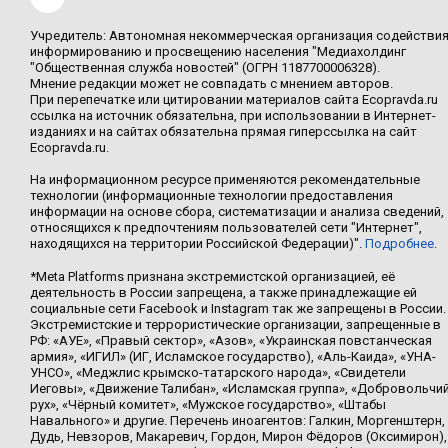
Учредитель: Автономная некоммерческая организация содействи
информированию и просвещению населения "Медиахолдинг
"Общественная служба новостей" (ОГРН 1187700006328).
Мнение редакции может не совпадать с мнением авторов.
При перепечатке или цитировании материалов сайта Ecopravda.ru
ссылка на источник обязательна, при использовании в Интернет-
изданиях и на сайтах обязательна прямая гиперссылка на сайт
Ecopravda.ru.
На информационном ресурсе применяются рекомендательные
технологии (информационные технологии предоставления
информации на основе сбора, систематизации и анализа сведений,
относящихся к предпочтениям пользователей сети "Интернет",
находящихся на территории Российской Федерации)".
Подробнее
.
*Meta Platforms признана экстремистской организацией, её
деятельность в России запрещена, а также принадлежащие ей
социальные сети Facebook и Instagram так же запрещены в России.
Экстремистские и террористические организации, запрещенные в
РФ: «АУЕ», «Правый сектор», «Азов», «Украинская повстанческая
армия», «ИГИЛ» (ИГ, Исламское государство), «Аль-Каида», «УНА-
УНСО», «Меджлис крымско-татарского народа», «Свидетели
Иеговы», «Движение Талибан», «Исламская группа», «Добровольчи
рух», «Чёрный комитет», «Мужское государство», «Штабы
Навального» и другие. Перечень иноагентов: Галкин, Моргенштерн,
Дудь, Невзоров, Макаревич, Гордон, Мирон Фёдоров (Оксимирон),