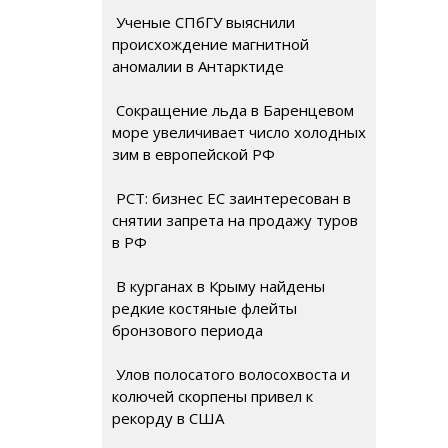
Ученые СПбГУ выяснили
происхождение магнитной
аномалии в Антарктиде
Сокращение льда в Баренцевом
море увеличивает число холодных
зим в европейской РФ
РСТ: бизнес ЕС заинтересован в
снятии запрета на продажу туров
в РФ
В курганах в Крыму найдены
редкие костяные флейты
бронзового периода
Улов полосатого волосохвоста и
колючей скорпены привел к
рекорду в США