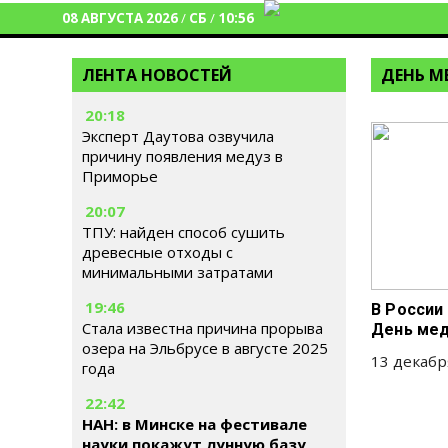
08 АВГУСТА 2026
/
СБ
/
10:56
ЛЕНТА НОВОСТЕЙ
ДЕНЬ М
20:18
Эксперт Даутова озвучила
причину появления медуз в
Приморье
20:07
ТПУ: найден способ сушить
древесные отходы с
минимальными затратами
19:46
В России
Стала известна причина прорыва
День ме
озера на Эльбрусе в августе 2025
13 декабр
года
22:42
НАН: в Минске на фестивале
науки покажут лунную базу