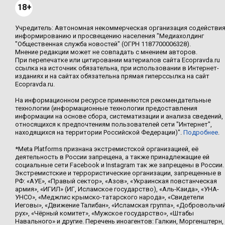
18+
Учредитель: Автономная некоммерческая организация содействи
информированию и просвещению населения "Медиахолдинг
"Общественная служба новостей" (ОГРН 1187700006328).
Мнение редакции может не совпадать с мнением авторов.
При перепечатке или цитировании материалов сайта Ecopravda.ru
ссылка на источник обязательна, при использовании в Интернет-
изданиях и на сайтах обязательна прямая гиперссылка на сайт
Ecopravda.ru.
На информационном ресурсе применяются рекомендательные
технологии (информационные технологии предоставления
информации на основе сбора, систематизации и анализа сведений,
относящихся к предпочтениям пользователей сети "Интернет",
находящихся на территории Российской Федерации)".
Подробнее
.
*Meta Platforms признана экстремистской организацией, её
деятельность в России запрещена, а также принадлежащие ей
социальные сети Facebook и Instagram так же запрещены в России.
Экстремистские и террористические организации, запрещенные в
РФ: «АУЕ», «Правый сектор», «Азов», «Украинская повстанческая
армия», «ИГИЛ» (ИГ, Исламское государство), «Аль-Каида», «УНА-
УНСО», «Меджлис крымско-татарского народа», «Свидетели
Иеговы», «Движение Талибан», «Исламская группа», «Добровольчи
рух», «Чёрный комитет», «Мужское государство», «Штабы
Навального» и другие. Перечень иноагентов: Галкин, Моргенштерн,