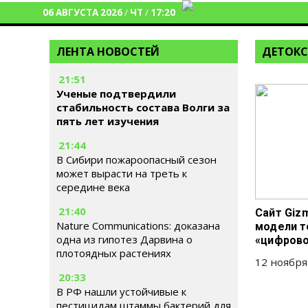
06 АВГУСТА 2026
/
ЧТ
/
17:20
ЛЕНТА НОВОСТЕЙ
ДЕТОКС
21:51
Ученые подтвердили
стабильность состава Волги за
пять лет изучения
21:44
В Сибири пожароопасный сезон
может вырасти на треть к
середине века
21:40
Сайт Giz
Nature Communications: доказана
модели т
одна из гипотез Дарвина о
«цифрово
плотоядных растениях
12 ноября
20:33
В РФ нашли устойчивые к
пестицидам штаммы бактерий для