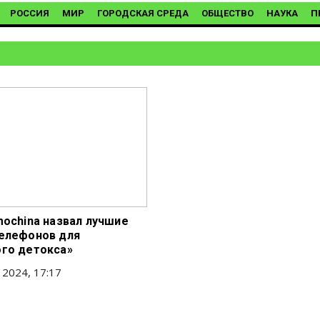
РОССИЯ
МИР
ГОРОДСКАЯ СРЕДА
ОБЩЕСТВО
НАУКА
П
mochina назвал лучшие
елефонов для
го детокса»
 2024, 17:17