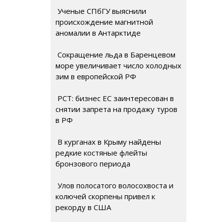
Ученые СПбГУ выяснили
происхождение магнитной
аномалии в Антарктиде
Сокращение льда в Баренцевом
море увеличивает число холодных
зим в европейской РФ
РСТ: бизнес ЕС заинтересован в
снятии запрета на продажу туров
в РФ
В курганах в Крыму найдены
редкие костяные флейты
бронзового периода
Улов полосатого волосохвоста и
колючей скорпены привел к
рекорду в США