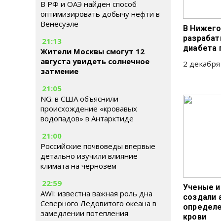
В РФ и ОАЭ найден способ
оптимизировать добычу нефти в
Венесуэле
В Нижего
разрабат
21:13
диабета 
Жители Москвы смогут 12
августа увидеть солнечное
2 декабря
затмение
21:05
NG: в США объяснили
происхождение «кровавых
водопадов» в Антарктиде
21:00
Российские почвоведы впервые
детально изучили влияние
климата на чернозем
22:59
Ученые и
AWI: известна важная роль дна
создали 
Северного Ледовитого океана в
определе
замедлении потепления
крови