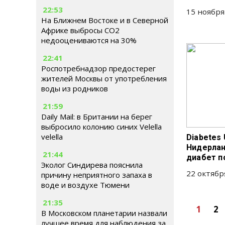
22:53
15 ноября
На Ближнем Востоке и в Северной
Африке выбросы CO2
недооцениваются на 30%
22:41
Роспотребнадзор предостерег
жителей Москвы от употребления
воды из родников
21:59
Daily Mail: в Британии на берег
выбросило колонию синих Velella
velella
Diabetes 
Нидерлан
21:44
диабет п
Эколог Синдирева пояснила
22 октябр
причину неприятного запаха в
воде и воздухе Тюмени
21:35
1
2
В Московском планетарии назвали
лучшее время для наблюдения за