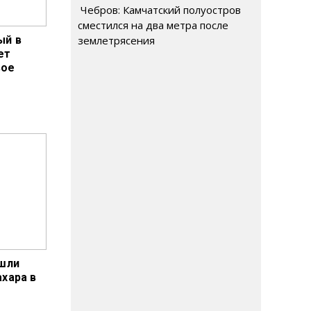
Чебров: Камчатский полуостров
сместился на два метра после
ый в
землетрясения
ет
вое
ашли
ахара в