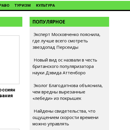
РАВО
ТУРИЗМ
КУЛЬТУРА
ПОПУЛЯРНОЕ
Эксперт Московченко пояснила,
где лучше всего смотреть
звездопад Персеиды
Новый вид ос назвали в честь
британского популяризатора
науки Дэвида Аттенборо
Эколог Благодатнова объяснила,
россиян
чем вредны вырезанные
вания
«лебеди» из покрышек
Найдены свидетельства, что
ощущением скорости времени
можно управлять