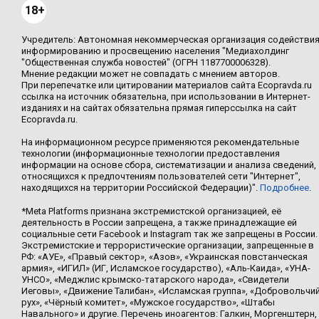
18+
Учредитель: Автономная некоммерческая организация содействи
информированию и просвещению населения "Медиахолдинг
"Общественная служба новостей" (ОГРН 1187700006328).
Мнение редакции может не совпадать с мнением авторов.
При перепечатке или цитировании материалов сайта Ecopravda.ru
ссылка на источник обязательна, при использовании в Интернет-
изданиях и на сайтах обязательна прямая гиперссылка на сайт
Ecopravda.ru.
На информационном ресурсе применяются рекомендательные
технологии (информационные технологии предоставления
информации на основе сбора, систематизации и анализа сведений,
относящихся к предпочтениям пользователей сети "Интернет",
находящихся на территории Российской Федерации)".
Подробнее
.
*Meta Platforms признана экстремистской организацией, её
деятельность в России запрещена, а также принадлежащие ей
социальные сети Facebook и Instagram так же запрещены в России.
Экстремистские и террористические организации, запрещенные в
РФ: «АУЕ», «Правый сектор», «Азов», «Украинская повстанческая
армия», «ИГИЛ» (ИГ, Исламское государство), «Аль-Каида», «УНА-
УНСО», «Меджлис крымско-татарского народа», «Свидетели
Иеговы», «Движение Талибан», «Исламская группа», «Добровольчи
рух», «Чёрный комитет», «Мужское государство», «Штабы
Навального» и другие. Перечень иноагентов: Галкин, Моргенштерн,