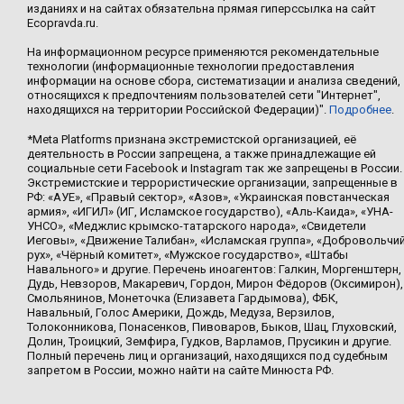
изданиях и на сайтах обязательна прямая гиперссылка на сайт
Ecopravda.ru.
На информационном ресурсе применяются рекомендательные
технологии (информационные технологии предоставления
информации на основе сбора, систематизации и анализа сведений,
относящихся к предпочтениям пользователей сети "Интернет",
находящихся на территории Российской Федерации)".
Подробнее
.
*Meta Platforms признана экстремистской организацией, её
деятельность в России запрещена, а также принадлежащие ей
социальные сети Facebook и Instagram так же запрещены в России.
Экстремистские и террористические организации, запрещенные в
РФ: «АУЕ», «Правый сектор», «Азов», «Украинская повстанческая
армия», «ИГИЛ» (ИГ, Исламское государство), «Аль-Каида», «УНА-
УНСО», «Меджлис крымско-татарского народа», «Свидетели
Иеговы», «Движение Талибан», «Исламская группа», «Добровольчи
рух», «Чёрный комитет», «Мужское государство», «Штабы
Навального» и другие. Перечень иноагентов: Галкин, Моргенштерн,
Дудь, Невзоров, Макаревич, Гордон, Мирон Фёдоров (Оксимирон),
Смольянинов, Монеточка (Елизавета Гардымова), ФБК,
Навальный, Голос Америки, Дождь, Медуза, Верзилов,
Толоконникова, Понасенков, Пивоваров, Быков, Шац, Глуховский,
Долин, Троицкий, Земфира, Гудков, Варламов, Прусикин и другие.
Полный перечень лиц и организаций, находящихся под судебным
запретом в России, можно найти на сайте Минюста РФ.