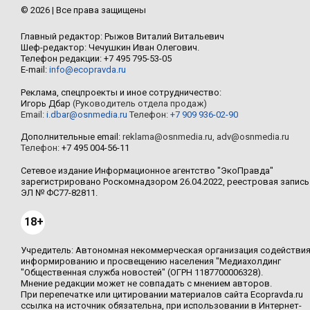
© 2026 | Все права защищены
Главный редактор: Рыжов Виталий Витальевич
Шеф-редактор: Чечушкин Иван Олегович.
Телефон редакции: +7 495 795-53-05
E-mail:
info@ecopravda.ru
Реклама, спецпроекты и иное сотрудничество:
Игорь Дбар
(Руководитель отдела продаж)
Email:
i.dbar@osnmedia.ru
Телефон:
+7 909 936-02-90
Дополнительные email:
reklama@osnmedia.ru
,
adv@osnmedia.ru
Телефон:
+7 495 004-56-11
Сетевое издание Информационное агентство "ЭкоПравда"
зарегистрировано Роскомнадзором 26.04.2022, реестровая запись
ЭЛ № ФС77-82811.
18+
Учредитель: Автономная некоммерческая организация содействи
информированию и просвещению населения "Медиахолдинг
"Общественная служба новостей" (ОГРН 1187700006328).
Мнение редакции может не совпадать с мнением авторов.
При перепечатке или цитировании материалов сайта Ecopravda.ru
ссылка на источник обязательна, при использовании в Интернет-