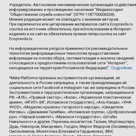
Учредитель: Автономная некоммерческая организация содействи
информированию и просвещению населения "Медиахолдинг
"Общественная служба новостей" (ОГРН 1187700006328).
Мнение редакции может не совпадать с мнением авторов.
При перепечатке или цитировании материалов сайта Ecopravda.ru
ссылка на источник обязательна, при использовании в Интернет-
изданиях и на сайтах обязательна прямая гиперссылка на сайт
Ecopravda.ru.
На информационном ресурсе применяются рекомендательные
технологии (информационные технологии предоставления
информации на основе сбора, систематизации и анализа сведений,
относящихся к предпочтениям пользователей сети "Интернет",
находящихся на территории Российской Федерации)".
Подробнее
.
*Meta Platforms признана экстремистской организацией, её
деятельность в России запрещена, а также принадлежащие ей
социальные сети Facebook и Instagram так же запрещены в России.
Экстремистские и террористические организации, запрещенные в
РФ: «АУЕ», «Правый сектор», «Азов», «Украинская повстанческая
армия», «ИГИЛ» (ИГ, Исламское государство), «Аль-Каида», «УНА-
УНСО», «Меджлис крымско-татарского народа», «Свидетели
Иеговы», «Движение Талибан», «Исламская группа», «Добровольчи
рух», «Чёрный комитет», «Мужское государство», «Штабы
Навального» и другие. Перечень иноагентов: Галкин, Моргенштерн,
Дудь, Невзоров, Макаревич, Гордон, Мирон Фёдоров (Оксимирон),
Смольянинов, Монеточка (Елизавета Гардымова), ФБК,