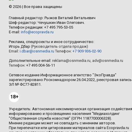
© 2026 | Все права защищены
Главный редактор: Рыжов Виталий Витальевич
Шеф-редактор: Чечушкин Иван Олегович.
Телефон редакции: +7 495 795-53-05
E-mail:
info@ecopravda.ru
Реклама, спецпроекты и иное сотрудничество:
Игорь Дбар
(Руководитель отдела продаж)
Email:
i.dbar@osnmedia.ru
Телефон:
+7 909 936-02-90
Дополнительные email:
reklama@osnmedia.ru
,
adv@osnmedia.ru
Телефон:
+7 495 004-56-11
Сетевое издание Информационное агентство "ЭкоПравда"
зарегистрировано Роскомнадзором 26.04.2022, реестровая запись
ЭЛ № ФС77-82811.
18+
Учредитель: Автономная некоммерческая организация содействи
информированию и просвещению населения "Медиахолдинг
"Общественная служба новостей" (ОГРН 1187700006328).
Мнение редакции может не совпадать с мнением авторов.
При перепечатке или цитировании материалов сайта Ecopravda.ru