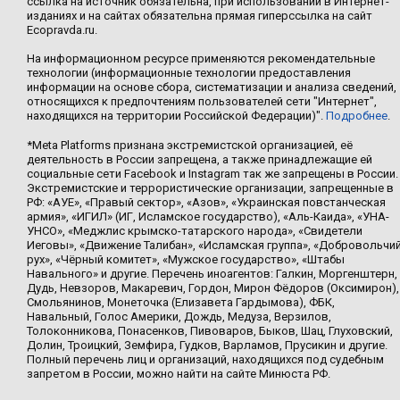
ссылка на источник обязательна, при использовании в Интернет-
изданиях и на сайтах обязательна прямая гиперссылка на сайт
Ecopravda.ru.
На информационном ресурсе применяются рекомендательные
технологии (информационные технологии предоставления
информации на основе сбора, систематизации и анализа сведений,
относящихся к предпочтениям пользователей сети "Интернет",
находящихся на территории Российской Федерации)".
Подробнее
.
*Meta Platforms признана экстремистской организацией, её
деятельность в России запрещена, а также принадлежащие ей
социальные сети Facebook и Instagram так же запрещены в России.
Экстремистские и террористические организации, запрещенные в
РФ: «АУЕ», «Правый сектор», «Азов», «Украинская повстанческая
армия», «ИГИЛ» (ИГ, Исламское государство), «Аль-Каида», «УНА-
УНСО», «Меджлис крымско-татарского народа», «Свидетели
Иеговы», «Движение Талибан», «Исламская группа», «Добровольчи
рух», «Чёрный комитет», «Мужское государство», «Штабы
Навального» и другие. Перечень иноагентов: Галкин, Моргенштерн,
Дудь, Невзоров, Макаревич, Гордон, Мирон Фёдоров (Оксимирон),
Смольянинов, Монеточка (Елизавета Гардымова), ФБК,
Навальный, Голос Америки, Дождь, Медуза, Верзилов,
Толоконникова, Понасенков, Пивоваров, Быков, Шац, Глуховский,
Долин, Троицкий, Земфира, Гудков, Варламов, Прусикин и другие.
Полный перечень лиц и организаций, находящихся под судебным
запретом в России, можно найти на сайте Минюста РФ.