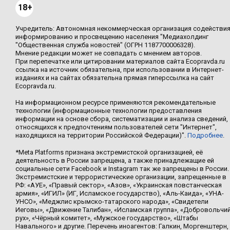
18+
Учредитель: Автономная некоммерческая организация содействи
информированию и просвещению населения "Медиахолдинг
"Общественная служба новостей" (ОГРН 1187700006328).
Мнение редакции может не совпадать с мнением авторов.
При перепечатке или цитировании материалов сайта Ecopravda.ru
ссылка на источник обязательна, при использовании в Интернет-
изданиях и на сайтах обязательна прямая гиперссылка на сайт
Ecopravda.ru.
На информационном ресурсе применяются рекомендательные
технологии (информационные технологии предоставления
информации на основе сбора, систематизации и анализа сведений,
относящихся к предпочтениям пользователей сети "Интернет",
находящихся на территории Российской Федерации)".
Подробнее
.
*Meta Platforms признана экстремистской организацией, её
деятельность в России запрещена, а также принадлежащие ей
социальные сети Facebook и Instagram так же запрещены в России.
Экстремистские и террористические организации, запрещенные в
РФ: «АУЕ», «Правый сектор», «Азов», «Украинская повстанческая
армия», «ИГИЛ» (ИГ, Исламское государство), «Аль-Каида», «УНА-
УНСО», «Меджлис крымско-татарского народа», «Свидетели
Иеговы», «Движение Талибан», «Исламская группа», «Добровольчи
рух», «Чёрный комитет», «Мужское государство», «Штабы
Навального» и другие. Перечень иноагентов: Галкин, Моргенштерн,