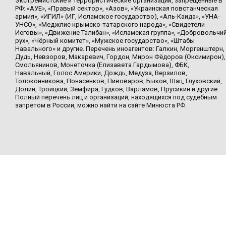
Экстремистские и террористические организации, запрещенные в
РФ: «АУЕ», «Правый сектор», «Азов», «Украинская повстанческая
армия», «ИГИЛ» (ИГ, Исламское государство), «Аль-Каида», «УНА-
УНСО», «Меджлис крымско-татарского народа», «Свидетели
Иеговы», «Движение Талибан», «Исламская группа», «Добровольчи
рух», «Чёрный комитет», «Мужское государство», «Штабы
Навального» и другие. Перечень иноагентов: Галкин, Моргенштерн,
Дудь, Невзоров, Макаревич, Гордон, Мирон Фёдоров (Оксимирон),
Смольянинов, Монеточка (Елизавета Гардымова), ФБК,
Навальный, Голос Америки, Дождь, Медуза, Верзилов,
Толоконникова, Понасенков, Пивоваров, Быков, Шац, Глуховский,
Долин, Троицкий, Земфира, Гудков, Варламов, Прусикин и другие.
Полный перечень лиц и организаций, находящихся под судебным
запретом в России, можно найти на сайте Минюста РФ.