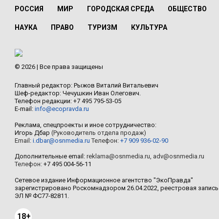
РОССИЯ
МИР
ГОРОДСКАЯ СРЕДА
ОБЩЕСТВО
НАУКА
ПРАВО
ТУРИЗМ
КУЛЬТУРА
© 2026 | Все права защищены
Главный редактор: Рыжов Виталий Витальевич
Шеф-редактор: Чечушкин Иван Олегович.
Телефон редакции: +7 495 795-53-05
E-mail:
info@ecopravda.ru
Реклама, спецпроекты и иное сотрудничество:
Игорь Дбар
(Руководитель отдела продаж)
Email:
i.dbar@osnmedia.ru
Телефон:
+7 909 936-02-90
Дополнительные email:
reklama@osnmedia.ru
,
adv@osnmedia.ru
Телефон:
+7 495 004-56-11
Сетевое издание Информационное агентство "ЭкоПравда"
зарегистрировано Роскомнадзором 26.04.2022, реестровая запись
ЭЛ № ФС77-82811.
18+