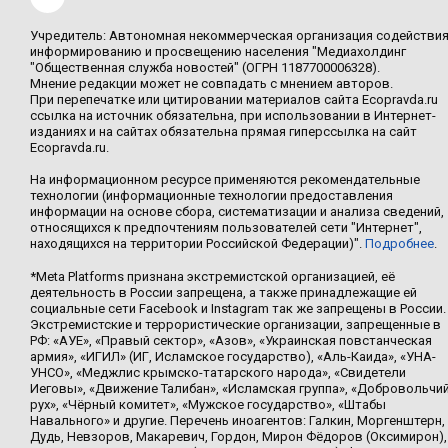
Учредитель: Автономная некоммерческая организация содействи
информированию и просвещению населения "Медиахолдинг
"Общественная служба новостей" (ОГРН 1187700006328).
Мнение редакции может не совпадать с мнением авторов.
При перепечатке или цитировании материалов сайта Ecopravda.ru
ссылка на источник обязательна, при использовании в Интернет-
изданиях и на сайтах обязательна прямая гиперссылка на сайт
Ecopravda.ru.
На информационном ресурсе применяются рекомендательные
технологии (информационные технологии предоставления
информации на основе сбора, систематизации и анализа сведений,
относящихся к предпочтениям пользователей сети "Интернет",
находящихся на территории Российской Федерации)".
Подробнее
.
*Meta Platforms признана экстремистской организацией, её
деятельность в России запрещена, а также принадлежащие ей
социальные сети Facebook и Instagram так же запрещены в России.
Экстремистские и террористические организации, запрещенные в
РФ: «АУЕ», «Правый сектор», «Азов», «Украинская повстанческая
армия», «ИГИЛ» (ИГ, Исламское государство), «Аль-Каида», «УНА-
УНСО», «Меджлис крымско-татарского народа», «Свидетели
Иеговы», «Движение Талибан», «Исламская группа», «Добровольчи
рух», «Чёрный комитет», «Мужское государство», «Штабы
Навального» и другие. Перечень иноагентов: Галкин, Моргенштерн,
Дудь, Невзоров, Макаревич, Гордон, Мирон Фёдоров (Оксимирон),