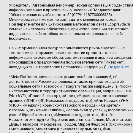
Учредитель: Автономная некоммерческая организация содействи
информированию и просвещению населения "Медиахолдинг
"Общественная служба новостей" (ОГРН 1187700006328).
Мнение редакции может не совпадать с мнением авторов.
При перепечатке или цитировании материалов сайта Ecopravda.ru
ссылка на источник обязательна, при использовании в Интернет-
изданиях и на сайтах обязательна прямая гиперссылка на сайт
Ecopravda.ru.
На информационном ресурсе применяются рекомендательные
технологии (информационные технологии предоставления
информации на основе сбора, систематизации и анализа сведений,
относящихся к предпочтениям пользователей сети "Интернет",
находящихся на территории Российской Федерации)".
Подробнее
.
*Meta Platforms признана экстремистской организацией, её
деятельность в России запрещена, а также принадлежащие ей
социальные сети Facebook и Instagram так же запрещены в России.
Экстремистские и террористические организации, запрещенные в
РФ: «АУЕ», «Правый сектор», «Азов», «Украинская повстанческая
армия», «ИГИЛ» (ИГ, Исламское государство), «Аль-Каида», «УНА-
УНСО», «Меджлис крымско-татарского народа», «Свидетели
Иеговы», «Движение Талибан», «Исламская группа», «Добровольчи
рух», «Чёрный комитет», «Мужское государство», «Штабы
Навального» и другие. Перечень иноагентов: Галкин, Моргенштерн,
Дудь, Невзоров, Макаревич, Гордон, Мирон Фёдоров (Оксимирон),
Смольянинов, Монеточка (Елизавета Гардымова), ФБК,