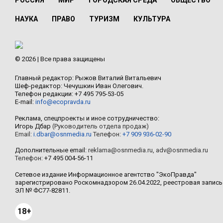
РОССИЯ
МИР
ГОРОДСКАЯ СРЕДА
ОБЩЕСТВО
НАУКА
ПРАВО
ТУРИЗМ
КУЛЬТУРА
© 2026 | Все права защищены
Главный редактор: Рыжов Виталий Витальевич
Шеф-редактор: Чечушкин Иван Олегович.
Телефон редакции: +7 495 795-53-05
E-mail:
info@ecopravda.ru
Реклама, спецпроекты и иное сотрудничество:
Игорь Дбар
(Руководитель отдела продаж)
Email:
i.dbar@osnmedia.ru
Телефон:
+7 909 936-02-90
Дополнительные email:
reklama@osnmedia.ru
,
adv@osnmedia.ru
Телефон:
+7 495 004-56-11
Сетевое издание Информационное агентство "ЭкоПравда"
зарегистрировано Роскомнадзором 26.04.2022, реестровая запись
ЭЛ № ФС77-82811.
18+