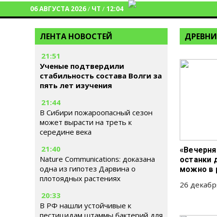
06 АВГУСТА 2026
/
ЧТ
/
12:04
ЛЕНТА НОВОСТЕЙ
ДРЕВНИ
21:51
Ученые подтвердили
стабильность состава Волги за
пять лет изучения
21:44
В Сибири пожароопасный сезон
может вырасти на треть к
середине века
21:40
«Вечерня
Nature Communications: доказана
останки 
одна из гипотез Дарвина о
можно в 
плотоядных растениях
26 декабр
20:33
В РФ нашли устойчивые к
пестицидам штаммы бактерий для