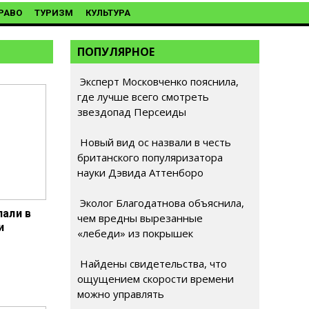
РАВО
ТУРИЗМ
КУЛЬТУРА
ПОПУЛЯРНОЕ
Эксперт Московченко пояснила,
где лучше всего смотреть
звездопад Персеиды
Новый вид ос назвали в честь
британского популяризатора
науки Дэвида Аттенборо
Эколог Благодатнова объяснила,
пали в
чем вредны вырезанные
и
«лебеди» из покрышек
Найдены свидетельства, что
ощущением скорости времени
можно управлять