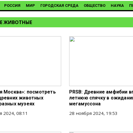
РОССИЯ
МИР
ГОРОДСКАЯ СРЕДА
ОБЩЕСТВО
НАУКА
П
Е ЖИВОТНЫЕ
я Москва»: посмотреть
PRSB: Древние амфибии в
древних животных
летнюю спячку в ожидани
разных музеях
мегамуссона
я 2024, 08:11
28 ноября 2024, 19:53