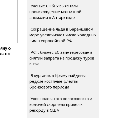
Ученые СПбГУ выяснили
происхождение магнитной
аномалии в Антарктиде
Сокращение льда в Баренцевом
море увеличивает число холодных
зим в европейской РФ
дяную
РСТ: бизнес ЕС заинтересован в
ов на
снятии запрета на продажу туров
в РФ
В курганах в Крыму найдены
редкие костяные флейты
бронзового периода
Улов полосатого волосохвоста и
колючей скорпены привел к
рекорду в США