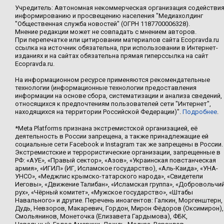
Учредитель: Автономная некоммерческая организация содействи
информированию и просвещению населения "Медиахолдинг
"Общественная служба новостей" (ОГРН 1187700006328).
Мнение редакции может не совпадать с мнением авторов.
При перепечатке или цитировании материалов сайта Ecopravda.ru
ссылка на источник обязательна, при использовании в Интернет-
изданиях и на сайтах обязательна прямая гиперссылка на сайт
Ecopravda.ru.
На информационном ресурсе применяются рекомендательные
технологии (информационные технологии предоставления
информации на основе сбора, систематизации и анализа сведений,
относящихся к предпочтениям пользователей сети "Интернет",
находящихся на территории Российской Федерации)".
Подробнее
.
*Meta Platforms признана экстремистской организацией, её
деятельность в России запрещена, а также принадлежащие ей
социальные сети Facebook и Instagram так же запрещены в России.
Экстремистские и террористические организации, запрещенные в
РФ: «АУЕ», «Правый сектор», «Азов», «Украинская повстанческая
армия», «ИГИЛ» (ИГ, Исламское государство), «Аль-Каида», «УНА-
УНСО», «Меджлис крымско-татарского народа», «Свидетели
Иеговы», «Движение Талибан», «Исламская группа», «Добровольчи
рух», «Чёрный комитет», «Мужское государство», «Штабы
Навального» и другие. Перечень иноагентов: Галкин, Моргенштерн,
Дудь, Невзоров, Макаревич, Гордон, Мирон Фёдоров (Оксимирон),
Смольянинов, Монеточка (Елизавета Гардымова), ФБК,