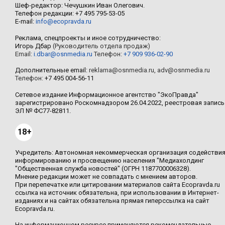
Шеф-редактор: Чечушкин Иван Олегович.
Телефон редакции: +7 495 795-53-05
E-mail:
info@ecopravda.ru
Реклама, спецпроекты и иное сотрудничество:
Игорь Дбар
(Руководитель отдела продаж)
Email:
i.dbar@osnmedia.ru
Телефон:
+7 909 936-02-90
Дополнительные email:
reklama@osnmedia.ru
,
adv@osnmedia.ru
Телефон:
+7 495 004-56-11
Сетевое издание Информационное агентство "ЭкоПравда"
зарегистрировано Роскомнадзором 26.04.2022, реестровая запись
ЭЛ № ФС77-82811.
18+
Учредитель: Автономная некоммерческая организация содействи
информированию и просвещению населения "Медиахолдинг
"Общественная служба новостей" (ОГРН 1187700006328).
Мнение редакции может не совпадать с мнением авторов.
При перепечатке или цитировании материалов сайта Ecopravda.ru
ссылка на источник обязательна, при использовании в Интернет-
изданиях и на сайтах обязательна прямая гиперссылка на сайт
Ecopravda.ru.
На информационном ресурсе применяются рекомендательные