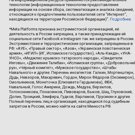
технологии (информационные технологии предоставления
информации на основе сбора, систематизации и анализа сведений,
относящихся к предпочтениям пользователей сети "Интернет",
находящихся на территории Российской Федерации)".
Подробнее
.
*Meta Platforms признана экстремистской организацией, её
деятельность в России запрещена, а также принадлежащие ей
социальные сети Facebook и Instagram так же запрещены в России.
Экстремистские и террористические организации, запрещенные в
РФ: «АУЕ», «Правый сектор», «Азов», «Украинская повстанческая
армия», «ИГИЛ» (ИГ, Исламское государство), «Аль-Каида», «УНА-
УНСО», «Меджлис крымско-татарского народа», «Свидетели
Иеговы», «Движение Талибан», «Исламская группа», «Добровольчи
рух», «Чёрный комитет», «Мужское государство», «Штабы
Навального» и другие. Перечень иноагентов: Галкин, Моргенштерн,
Дудь, Невзоров, Макаревич, Гордон, Мирон Фёдоров (Оксимирон),
Смольянинов, Монеточка (Елизавета Гардымова), ФБК,
Навальный, Голос Америки, Дождь, Медуза, Верзилов,
Толоконникова, Понасенков, Пивоваров, Быков, Шац, Глуховский,
Долин, Троицкий, Земфира, Гудков, Варламов, Прусикин и другие.
Полный перечень лиц и организаций, находящихся под судебным
запретом в России, можно найти на сайте Минюста РФ.