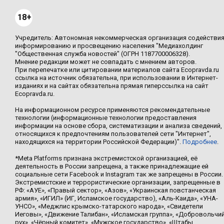
18+
Учредитель: Автономная некоммерческая организация содействи
информированию и просвещению населения "Медиахолдинг
"Общественная служба новостей" (ОГРН 1187700006328).
Мнение редакции может не совпадать с мнением авторов.
При перепечатке или цитировании материалов сайта Ecopravda.ru
ссылка на источник обязательна, при использовании в Интернет-
изданиях и на сайтах обязательна прямая гиперссылка на сайт
Ecopravda.ru.
На информационном ресурсе применяются рекомендательные
технологии (информационные технологии предоставления
информации на основе сбора, систематизации и анализа сведений,
относящихся к предпочтениям пользователей сети "Интернет",
находящихся на территории Российской Федерации)".
Подробнее
.
*Meta Platforms признана экстремистской организацией, её
деятельность в России запрещена, а также принадлежащие ей
социальные сети Facebook и Instagram так же запрещены в России.
Экстремистские и террористические организации, запрещенные в
РФ: «АУЕ», «Правый сектор», «Азов», «Украинская повстанческая
армия», «ИГИЛ» (ИГ, Исламское государство), «Аль-Каида», «УНА-
УНСО», «Меджлис крымско-татарского народа», «Свидетели
Иеговы», «Движение Талибан», «Исламская группа», «Добровольчи
рух», «Чёрный комитет», «Мужское государство», «Штабы