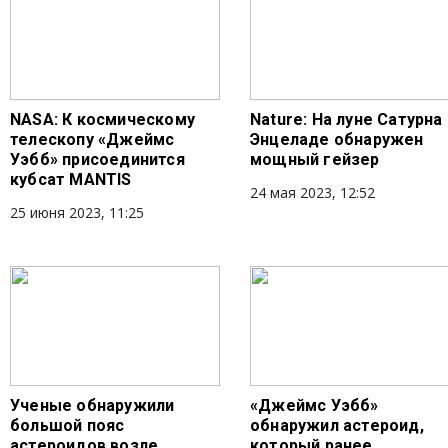
NASA: К космическому
Nature: На луне Сатурна
телескопу «Джеймс
Энцеладе обнаружен
Уэбб» присоединится
мощный гейзер
кубсат MANTIS
24 мая 2023, 12:52
25 июня 2023, 11:25
Ученые обнаружили
«Джеймс Уэбб»
большой пояс
обнаружил астероид,
астероидов возле
который ранее