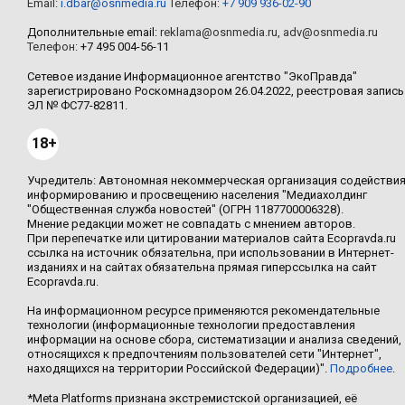
Email:
i.dbar@osnmedia.ru
Телефон:
+7 909 936-02-90
Дополнительные email:
reklama@osnmedia.ru
,
adv@osnmedia.ru
Телефон:
+7 495 004-56-11
Сетевое издание Информационное агентство "ЭкоПравда"
зарегистрировано Роскомнадзором 26.04.2022, реестровая запись
ЭЛ № ФС77-82811.
18+
Учредитель: Автономная некоммерческая организация содействи
информированию и просвещению населения "Медиахолдинг
"Общественная служба новостей" (ОГРН 1187700006328).
Мнение редакции может не совпадать с мнением авторов.
При перепечатке или цитировании материалов сайта Ecopravda.ru
ссылка на источник обязательна, при использовании в Интернет-
изданиях и на сайтах обязательна прямая гиперссылка на сайт
Ecopravda.ru.
На информационном ресурсе применяются рекомендательные
технологии (информационные технологии предоставления
информации на основе сбора, систематизации и анализа сведений,
относящихся к предпочтениям пользователей сети "Интернет",
находящихся на территории Российской Федерации)".
Подробнее
.
*Meta Platforms признана экстремистской организацией, её