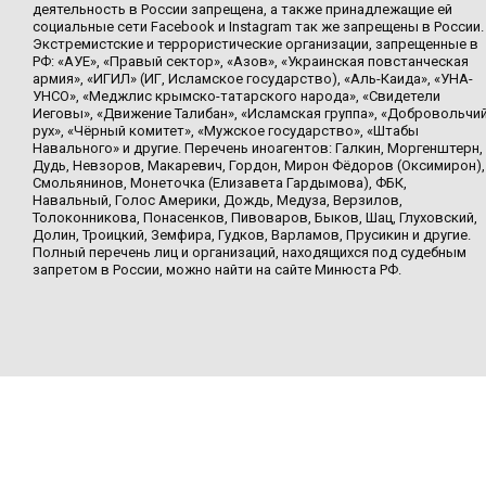
деятельность в России запрещена, а также принадлежащие ей
социальные сети Facebook и Instagram так же запрещены в России.
Экстремистские и террористические организации, запрещенные в
РФ: «АУЕ», «Правый сектор», «Азов», «Украинская повстанческая
армия», «ИГИЛ» (ИГ, Исламское государство), «Аль-Каида», «УНА-
УНСО», «Меджлис крымско-татарского народа», «Свидетели
Иеговы», «Движение Талибан», «Исламская группа», «Добровольчи
рух», «Чёрный комитет», «Мужское государство», «Штабы
Навального» и другие. Перечень иноагентов: Галкин, Моргенштерн,
Дудь, Невзоров, Макаревич, Гордон, Мирон Фёдоров (Оксимирон),
Смольянинов, Монеточка (Елизавета Гардымова), ФБК,
Навальный, Голос Америки, Дождь, Медуза, Верзилов,
Толоконникова, Понасенков, Пивоваров, Быков, Шац, Глуховский,
Долин, Троицкий, Земфира, Гудков, Варламов, Прусикин и другие.
Полный перечень лиц и организаций, находящихся под судебным
запретом в России, можно найти на сайте Минюста РФ.