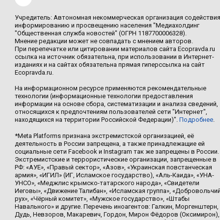
Учредитель: Автономная некоммерческая организация содействи
информированию и просвещению населения "Медиахолдинг
"Общественная служба новостей" (ОГРН 1187700006328).
Мнение редакции может не совпадать с мнением авторов.
При перепечатке или цитировании материалов сайта Ecopravda.ru
ссылка на источник обязательна, при использовании в Интернет-
изданиях и на сайтах обязательна прямая гиперссылка на сайт
Ecopravda.ru.
На информационном ресурсе применяются рекомендательные
технологии (информационные технологии предоставления
информации на основе сбора, систематизации и анализа сведений,
относящихся к предпочтениям пользователей сети "Интернет",
находящихся на территории Российской Федерации)".
Подробнее
.
*Meta Platforms признана экстремистской организацией, её
деятельность в России запрещена, а также принадлежащие ей
социальные сети Facebook и Instagram так же запрещены в России.
Экстремистские и террористические организации, запрещенные в
РФ: «АУЕ», «Правый сектор», «Азов», «Украинская повстанческая
армия», «ИГИЛ» (ИГ, Исламское государство), «Аль-Каида», «УНА-
УНСО», «Меджлис крымско-татарского народа», «Свидетели
Иеговы», «Движение Талибан», «Исламская группа», «Добровольчи
рух», «Чёрный комитет», «Мужское государство», «Штабы
Навального» и другие. Перечень иноагентов: Галкин, Моргенштерн,
Дудь, Невзоров, Макаревич, Гордон, Мирон Фёдоров (Оксимирон),