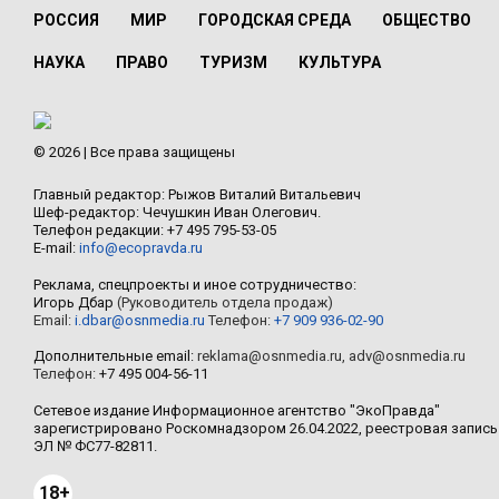
РОССИЯ
МИР
ГОРОДСКАЯ СРЕДА
ОБЩЕСТВО
НАУКА
ПРАВО
ТУРИЗМ
КУЛЬТУРА
© 2026 | Все права защищены
Главный редактор: Рыжов Виталий Витальевич
Шеф-редактор: Чечушкин Иван Олегович.
Телефон редакции: +7 495 795-53-05
E-mail:
info@ecopravda.ru
Реклама, спецпроекты и иное сотрудничество:
Игорь Дбар
(Руководитель отдела продаж)
Email:
i.dbar@osnmedia.ru
Телефон:
+7 909 936-02-90
Дополнительные email:
reklama@osnmedia.ru
,
adv@osnmedia.ru
Телефон:
+7 495 004-56-11
Сетевое издание Информационное агентство "ЭкоПравда"
зарегистрировано Роскомнадзором 26.04.2022, реестровая запись
ЭЛ № ФС77-82811.
18+