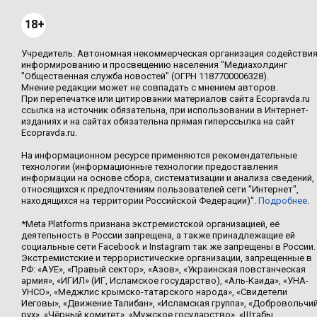
18+
Учредитель: Автономная некоммерческая организация содействи
информированию и просвещению населения "Медиахолдинг
"Общественная служба новостей" (ОГРН 1187700006328).
Мнение редакции может не совпадать с мнением авторов.
При перепечатке или цитировании материалов сайта Ecopravda.ru
ссылка на источник обязательна, при использовании в Интернет-
изданиях и на сайтах обязательна прямая гиперссылка на сайт
Ecopravda.ru.
На информационном ресурсе применяются рекомендательные
технологии (информационные технологии предоставления
информации на основе сбора, систематизации и анализа сведений,
относящихся к предпочтениям пользователей сети "Интернет",
находящихся на территории Российской Федерации)".
Подробнее
.
*Meta Platforms признана экстремистской организацией, её
деятельность в России запрещена, а также принадлежащие ей
социальные сети Facebook и Instagram так же запрещены в России.
Экстремистские и террористические организации, запрещенные в
РФ: «АУЕ», «Правый сектор», «Азов», «Украинская повстанческая
армия», «ИГИЛ» (ИГ, Исламское государство), «Аль-Каида», «УНА-
УНСО», «Меджлис крымско-татарского народа», «Свидетели
Иеговы», «Движение Талибан», «Исламская группа», «Добровольчи
рух», «Чёрный комитет», «Мужское государство», «Штабы