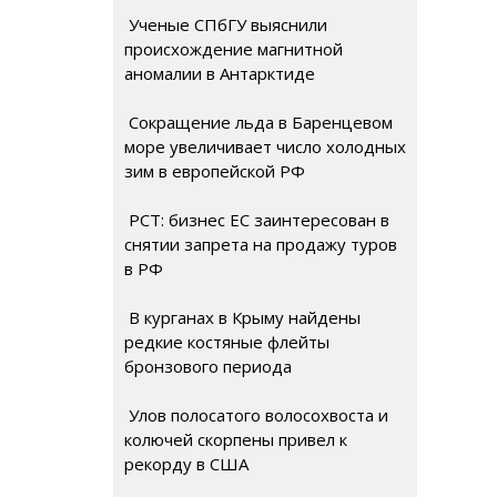
Ученые СПбГУ выяснили
происхождение магнитной
аномалии в Антарктиде
Сокращение льда в Баренцевом
море увеличивает число холодных
зим в европейской РФ
РСТ: бизнес ЕС заинтересован в
снятии запрета на продажу туров
в РФ
В курганах в Крыму найдены
редкие костяные флейты
бронзового периода
Улов полосатого волосохвоста и
колючей скорпены привел к
рекорду в США