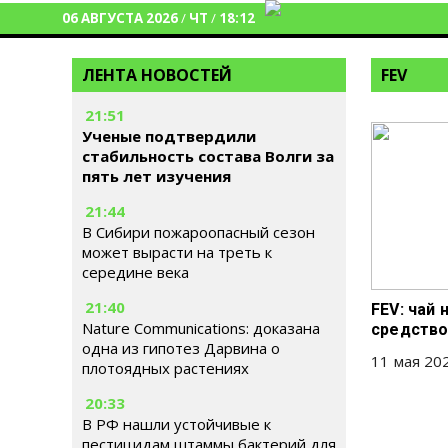
06 АВГУСТА 2026
/
ЧТ
/
18:12
ЛЕНТА НОВОСТЕЙ
FEV
21:51
Ученые подтвердили
стабильность состава Волги за
пять лет изучения
21:44
В Сибири пожароопасный сезон
может вырасти на треть к
середине века
21:40
FEV: чай
Nature Communications: доказана
средство
одна из гипотез Дарвина о
11 мая 202
плотоядных растениях
20:33
В РФ нашли устойчивые к
пестицидам штаммы бактерий для