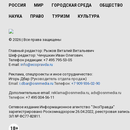
РОССИЯ
МИР
ГОРОДСКАЯ СРЕДА
ОБЩЕСТВО
НАУКА
ПРАВО
ТУРИЗМ
КУЛЬТУРА
© 2026 | Все права защищены
Главный редактор: Рыжов Виталий Витальевич
Шеф-редактор: Чечушкин Иван Олегович.
Телефон редакции: +7 495 795-53-05
E-mail:
info@ecopravda.ru
Реклама, спецпроекты и иное сотрудничество:
Игорь Дбар
(Руководитель отдела продаж)
Email:
i.dbar@osnmedia.ru
Телефон:
+7 909 936-02-90
Дополнительные email:
reklama@osnmedia.ru
,
adv@osnmedia.ru
Телефон:
+7 495 004-56-11
Сетевое издание Информационное агентство "ЭкоПравда"
зарегистрировано Роскомнадзором 26.04.2022, реестровая запись
ЭЛ № ФС77-82811.
18+