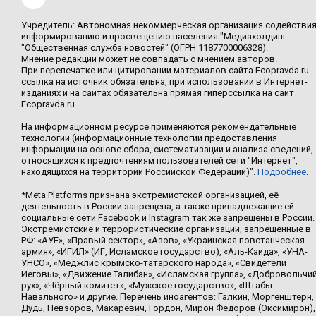
Учредитель: Автономная некоммерческая организация содействи
информированию и просвещению населения "Медиахолдинг
"Общественная служба новостей" (ОГРН 1187700006328).
Мнение редакции может не совпадать с мнением авторов.
При перепечатке или цитировании материалов сайта Ecopravda.ru
ссылка на источник обязательна, при использовании в Интернет-
изданиях и на сайтах обязательна прямая гиперссылка на сайт
Ecopravda.ru.
На информационном ресурсе применяются рекомендательные
технологии (информационные технологии предоставления
информации на основе сбора, систематизации и анализа сведений,
относящихся к предпочтениям пользователей сети "Интернет",
находящихся на территории Российской Федерации)".
Подробнее
.
*Meta Platforms признана экстремистской организацией, её
деятельность в России запрещена, а также принадлежащие ей
социальные сети Facebook и Instagram так же запрещены в России.
Экстремистские и террористические организации, запрещенные в
РФ: «АУЕ», «Правый сектор», «Азов», «Украинская повстанческая
армия», «ИГИЛ» (ИГ, Исламское государство), «Аль-Каида», «УНА-
УНСО», «Меджлис крымско-татарского народа», «Свидетели
Иеговы», «Движение Талибан», «Исламская группа», «Добровольчи
рух», «Чёрный комитет», «Мужское государство», «Штабы
Навального» и другие. Перечень иноагентов: Галкин, Моргенштерн,
Дудь, Невзоров, Макаревич, Гордон, Мирон Фёдоров (Оксимирон),