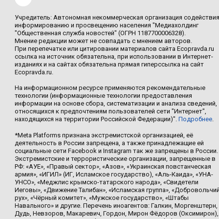
Учредитель: Автономная некоммерческая организация содействи
информированию и просвещению населения "Медиахолдинг
"Общественная служба новостей" (ОГРН 1187700006328).
Мнение редакции может не совпадать с мнением авторов.
При перепечатке или цитировании материалов сайта Ecopravda.ru
ссылка на источник обязательна, при использовании в Интернет-
изданиях и на сайтах обязательна прямая гиперссылка на сайт
Ecopravda.ru.
На информационном ресурсе применяются рекомендательные
технологии (информационные технологии предоставления
информации на основе сбора, систематизации и анализа сведений,
относящихся к предпочтениям пользователей сети "Интернет",
находящихся на территории Российской Федерации)".
Подробнее
.
*Meta Platforms признана экстремистской организацией, её
деятельность в России запрещена, а также принадлежащие ей
социальные сети Facebook и Instagram так же запрещены в России.
Экстремистские и террористические организации, запрещенные в
РФ: «АУЕ», «Правый сектор», «Азов», «Украинская повстанческая
армия», «ИГИЛ» (ИГ, Исламское государство), «Аль-Каида», «УНА-
УНСО», «Меджлис крымско-татарского народа», «Свидетели
Иеговы», «Движение Талибан», «Исламская группа», «Добровольчи
рух», «Чёрный комитет», «Мужское государство», «Штабы
Навального» и другие. Перечень иноагентов: Галкин, Моргенштерн,
Дудь, Невзоров, Макаревич, Гордон, Мирон Фёдоров (Оксимирон),