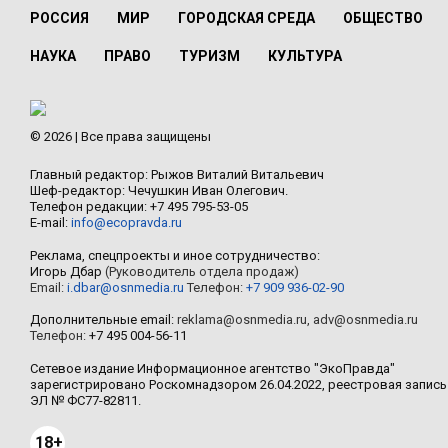
РОССИЯ
МИР
ГОРОДСКАЯ СРЕДА
ОБЩЕСТВО
НАУКА
ПРАВО
ТУРИЗМ
КУЛЬТУРА
© 2026 | Все права защищены
Главный редактор: Рыжов Виталий Витальевич
Шеф-редактор: Чечушкин Иван Олегович.
Телефон редакции: +7 495 795-53-05
E-mail:
info@ecopravda.ru
Реклама, спецпроекты и иное сотрудничество:
Игорь Дбар
(Руководитель отдела продаж)
Email:
i.dbar@osnmedia.ru
Телефон:
+7 909 936-02-90
Дополнительные email:
reklama@osnmedia.ru
,
adv@osnmedia.ru
Телефон:
+7 495 004-56-11
Сетевое издание Информационное агентство "ЭкоПравда"
зарегистрировано Роскомнадзором 26.04.2022, реестровая запись
ЭЛ № ФС77-82811.
18+