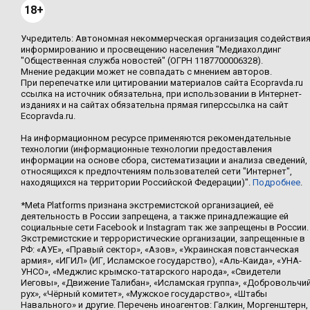
18+
Учредитель: Автономная некоммерческая организация содействи
информированию и просвещению населения "Медиахолдинг
"Общественная служба новостей" (ОГРН 1187700006328).
Мнение редакции может не совпадать с мнением авторов.
При перепечатке или цитировании материалов сайта Ecopravda.ru
ссылка на источник обязательна, при использовании в Интернет-
изданиях и на сайтах обязательна прямая гиперссылка на сайт
Ecopravda.ru.
На информационном ресурсе применяются рекомендательные
технологии (информационные технологии предоставления
информации на основе сбора, систематизации и анализа сведений,
относящихся к предпочтениям пользователей сети "Интернет",
находящихся на территории Российской Федерации)".
Подробнее
.
*Meta Platforms признана экстремистской организацией, её
деятельность в России запрещена, а также принадлежащие ей
социальные сети Facebook и Instagram так же запрещены в России.
Экстремистские и террористические организации, запрещенные в
РФ: «АУЕ», «Правый сектор», «Азов», «Украинская повстанческая
армия», «ИГИЛ» (ИГ, Исламское государство), «Аль-Каида», «УНА-
УНСО», «Меджлис крымско-татарского народа», «Свидетели
Иеговы», «Движение Талибан», «Исламская группа», «Добровольчи
рух», «Чёрный комитет», «Мужское государство», «Штабы
Навального» и другие. Перечень иноагентов: Галкин, Моргенштерн,