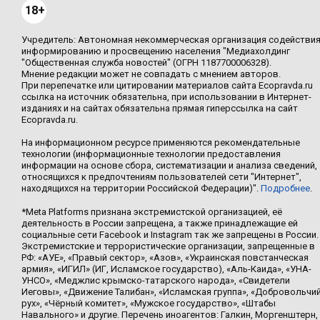
18+
Учредитель: Автономная некоммерческая организация содействи
информированию и просвещению населения "Медиахолдинг
"Общественная служба новостей" (ОГРН 1187700006328).
Мнение редакции может не совпадать с мнением авторов.
При перепечатке или цитировании материалов сайта Ecopravda.ru
ссылка на источник обязательна, при использовании в Интернет-
изданиях и на сайтах обязательна прямая гиперссылка на сайт
Ecopravda.ru.
На информационном ресурсе применяются рекомендательные
технологии (информационные технологии предоставления
информации на основе сбора, систематизации и анализа сведений,
относящихся к предпочтениям пользователей сети "Интернет",
находящихся на территории Российской Федерации)".
Подробнее
.
*Meta Platforms признана экстремистской организацией, её
деятельность в России запрещена, а также принадлежащие ей
социальные сети Facebook и Instagram так же запрещены в России.
Экстремистские и террористические организации, запрещенные в
РФ: «АУЕ», «Правый сектор», «Азов», «Украинская повстанческая
армия», «ИГИЛ» (ИГ, Исламское государство), «Аль-Каида», «УНА-
УНСО», «Меджлис крымско-татарского народа», «Свидетели
Иеговы», «Движение Талибан», «Исламская группа», «Добровольчи
рух», «Чёрный комитет», «Мужское государство», «Штабы
Навального» и другие. Перечень иноагентов: Галкин, Моргенштерн,