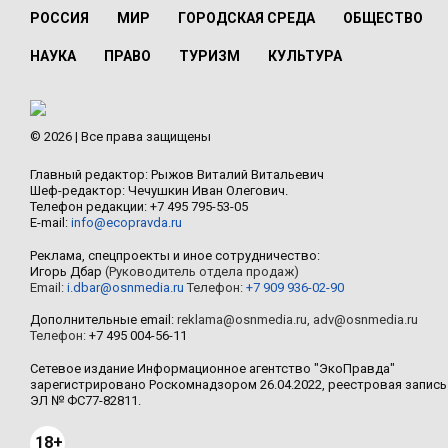
РОССИЯ
МИР
ГОРОДСКАЯ СРЕДА
ОБЩЕСТВО
НАУКА
ПРАВО
ТУРИЗМ
КУЛЬТУРА
© 2026 | Все права защищены
Главный редактор: Рыжов Виталий Витальевич
Шеф-редактор: Чечушкин Иван Олегович.
Телефон редакции: +7 495 795-53-05
E-mail:
info@ecopravda.ru
Реклама, спецпроекты и иное сотрудничество:
Игорь Дбар
(Руководитель отдела продаж)
Email:
i.dbar@osnmedia.ru
Телефон:
+7 909 936-02-90
Дополнительные email:
reklama@osnmedia.ru
,
adv@osnmedia.ru
Телефон:
+7 495 004-56-11
Сетевое издание Информационное агентство "ЭкоПравда"
зарегистрировано Роскомнадзором 26.04.2022, реестровая запись
ЭЛ № ФС77-82811.
18+