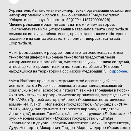
Учредитель: Автономная некоммерческая организация содействи
информированию и просвещению населения "Медиахолдинг
"Общественная служба новостей" (ОГРН 1187700006328).
Мнение редакции может не совпадать с мнением авторов.
При перепечатке или цитировании материалов сайта Ecopravda.ru
ссылка на источник обязательна, при использовании в Интернет-
изданиях и на сайтах обязательна прямая гиперссылка на сайт
Ecopravda.ru.
На информационном ресурсе применяются рекомендательные
технологии (информационные технологии предоставления
информации на основе сбора, систематизации и анализа сведений,
относящихся к предпочтениям пользователей сети "Интернет",
находящихся на территории Российской Федерации)".
Подробнее
.
*Meta Platforms признана экстремистской организацией, её
деятельность в России запрещена, а также принадлежащие ей
социальные сети Facebook и Instagram так же запрещены в России.
Экстремистские и террористические организации, запрещенные в
РФ: «АУЕ», «Правый сектор», «Азов», «Украинская повстанческая
армия», «ИГИЛ» (ИГ, Исламское государство), «Аль-Каида», «УНА-
УНСО», «Меджлис крымско-татарского народа», «Свидетели
Иеговы», «Движение Талибан», «Исламская группа», «Добровольчи
рух», «Чёрный комитет», «Мужское государство», «Штабы
Навального» и другие. Перечень иноагентов: Галкин, Моргенштерн,
Дудь, Невзоров, Макаревич, Гордон, Мирон Фёдоров (Оксимирон),