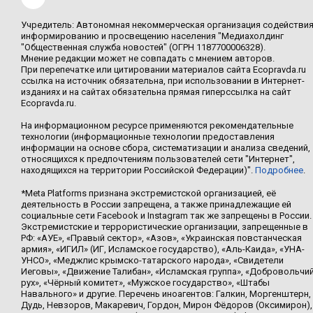
Учредитель: Автономная некоммерческая организация содействи
информированию и просвещению населения "Медиахолдинг
"Общественная служба новостей" (ОГРН 1187700006328).
Мнение редакции может не совпадать с мнением авторов.
При перепечатке или цитировании материалов сайта Ecopravda.ru
ссылка на источник обязательна, при использовании в Интернет-
изданиях и на сайтах обязательна прямая гиперссылка на сайт
Ecopravda.ru.
На информационном ресурсе применяются рекомендательные
технологии (информационные технологии предоставления
информации на основе сбора, систематизации и анализа сведений,
относящихся к предпочтениям пользователей сети "Интернет",
находящихся на территории Российской Федерации)".
Подробнее
.
*Meta Platforms признана экстремистской организацией, её
деятельность в России запрещена, а также принадлежащие ей
социальные сети Facebook и Instagram так же запрещены в России.
Экстремистские и террористические организации, запрещенные в
РФ: «АУЕ», «Правый сектор», «Азов», «Украинская повстанческая
армия», «ИГИЛ» (ИГ, Исламское государство), «Аль-Каида», «УНА-
УНСО», «Меджлис крымско-татарского народа», «Свидетели
Иеговы», «Движение Талибан», «Исламская группа», «Добровольчи
рух», «Чёрный комитет», «Мужское государство», «Штабы
Навального» и другие. Перечень иноагентов: Галкин, Моргенштерн,
Дудь, Невзоров, Макаревич, Гордон, Мирон Фёдоров (Оксимирон),