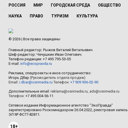
РОССИЯ
МИР
ГОРОДСКАЯ СРЕДА
ОБЩЕСТВО
НАУКА
ПРАВО
ТУРИЗМ
КУЛЬТУРА
© 2026 | Все права защищены
Главный редактор: Рыжов Виталий Витальевич
Шеф-редактор: Чечушкин Иван Олегович.
Телефон редакции: +7 495 795-53-05
E-mail:
info@ecopravda.ru
Реклама, спецпроекты и иное сотрудничество:
Игорь Дбар
(Руководитель отдела продаж)
Email:
i.dbar@osnmedia.ru
Телефон:
+7 909 936-02-90
Дополнительные email:
reklama@osnmedia.ru
,
adv@osnmedia.ru
Телефон:
+7 495 004-56-11
Сетевое издание Информационное агентство "ЭкоПравда"
зарегистрировано Роскомнадзором 26.04.2022, реестровая запись
ЭЛ № ФС77-82811.
18+