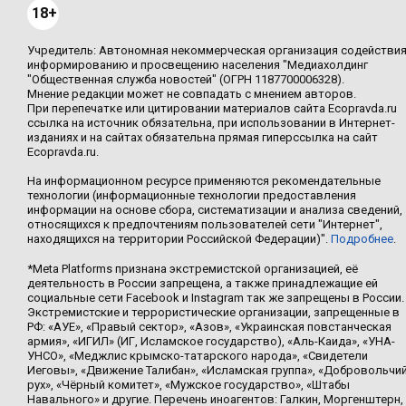
18+
Учредитель: Автономная некоммерческая организация содействи
информированию и просвещению населения "Медиахолдинг
"Общественная служба новостей" (ОГРН 1187700006328).
Мнение редакции может не совпадать с мнением авторов.
При перепечатке или цитировании материалов сайта Ecopravda.ru
ссылка на источник обязательна, при использовании в Интернет-
изданиях и на сайтах обязательна прямая гиперссылка на сайт
Ecopravda.ru.
На информационном ресурсе применяются рекомендательные
технологии (информационные технологии предоставления
информации на основе сбора, систематизации и анализа сведений,
относящихся к предпочтениям пользователей сети "Интернет",
находящихся на территории Российской Федерации)".
Подробнее
.
*Meta Platforms признана экстремистской организацией, её
деятельность в России запрещена, а также принадлежащие ей
социальные сети Facebook и Instagram так же запрещены в России.
Экстремистские и террористические организации, запрещенные в
РФ: «АУЕ», «Правый сектор», «Азов», «Украинская повстанческая
армия», «ИГИЛ» (ИГ, Исламское государство), «Аль-Каида», «УНА-
УНСО», «Меджлис крымско-татарского народа», «Свидетели
Иеговы», «Движение Талибан», «Исламская группа», «Добровольчи
рух», «Чёрный комитет», «Мужское государство», «Штабы
Навального» и другие. Перечень иноагентов: Галкин, Моргенштерн,