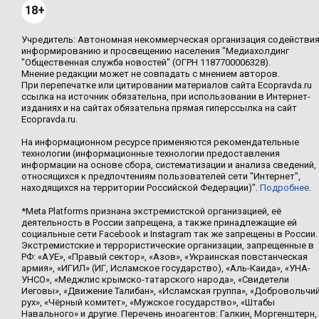
18+
Учредитель: Автономная некоммерческая организация содействи
информированию и просвещению населения "Медиахолдинг
"Общественная служба новостей" (ОГРН 1187700006328).
Мнение редакции может не совпадать с мнением авторов.
При перепечатке или цитировании материалов сайта Ecopravda.ru
ссылка на источник обязательна, при использовании в Интернет-
изданиях и на сайтах обязательна прямая гиперссылка на сайт
Ecopravda.ru.
На информационном ресурсе применяются рекомендательные
технологии (информационные технологии предоставления
информации на основе сбора, систематизации и анализа сведений,
относящихся к предпочтениям пользователей сети "Интернет",
находящихся на территории Российской Федерации)".
Подробнее
.
*Meta Platforms признана экстремистской организацией, её
деятельность в России запрещена, а также принадлежащие ей
социальные сети Facebook и Instagram так же запрещены в России.
Экстремистские и террористические организации, запрещенные в
РФ: «АУЕ», «Правый сектор», «Азов», «Украинская повстанческая
армия», «ИГИЛ» (ИГ, Исламское государство), «Аль-Каида», «УНА-
УНСО», «Меджлис крымско-татарского народа», «Свидетели
Иеговы», «Движение Талибан», «Исламская группа», «Добровольчи
рух», «Чёрный комитет», «Мужское государство», «Штабы
Навального» и другие. Перечень иноагентов: Галкин, Моргенштерн,