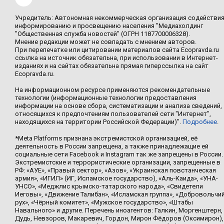
Учредитель: Автономная некоммерческая организация содействи
информированию и просвещению населения "Медиахолдинг
"Общественная служба новостей" (ОГРН 1187700006328).
Мнение редакции может не совпадать с мнением авторов.
При перепечатке или цитировании материалов сайта Ecopravda.ru
ссылка на источник обязательна, при использовании в Интернет-
изданиях и на сайтах обязательна прямая гиперссылка на сайт
Ecopravda.ru.
На информационном ресурсе применяются рекомендательные
технологии (информационные технологии предоставления
информации на основе сбора, систематизации и анализа сведений,
относящихся к предпочтениям пользователей сети "Интернет",
находящихся на территории Российской Федерации)".
Подробнее
.
*Meta Platforms признана экстремистской организацией, её
деятельность в России запрещена, а также принадлежащие ей
социальные сети Facebook и Instagram так же запрещены в России.
Экстремистские и террористические организации, запрещенные в
РФ: «АУЕ», «Правый сектор», «Азов», «Украинская повстанческая
армия», «ИГИЛ» (ИГ, Исламское государство), «Аль-Каида», «УНА-
УНСО», «Меджлис крымско-татарского народа», «Свидетели
Иеговы», «Движение Талибан», «Исламская группа», «Добровольчи
рух», «Чёрный комитет», «Мужское государство», «Штабы
Навального» и другие. Перечень иноагентов: Галкин, Моргенштерн,
Дудь, Невзоров, Макаревич, Гордон, Мирон Фёдоров (Оксимирон),