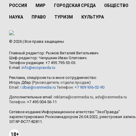
РОССИЯ
МИР
ГОРОДСКАЯ СРЕДА
ОБЩЕСТВО
НАУКА
ПРАВО
ТУРИЗМ
КУЛЬТУРА
© 2026 | Все права защищены
Главный редактор: Рыжов Виталий Витальевич
Шеф-редактор: Чечушкин Иван Олегович.
Телефон редакции: +7 495 795-53-05
E-mail:
info@ecopravda.ru
Реклама, спецпроекты и иное сотрудничество:
Игорь Дбар
(Руководитель отдела продаж)
Email:
i.dbar@osnmedia.ru
Телефон:
+7 909 936-02-90
Дополнительные email:
reklama@osnmedia.ru
,
adv@osnmedia.ru
Телефон:
+7 495 004-56-11
Сетевое издание Информационное агентство "ЭкоПравда"
зарегистрировано Роскомнадзором 26.04.2022, реестровая запись
ЭЛ № ФС77-82811.
18+